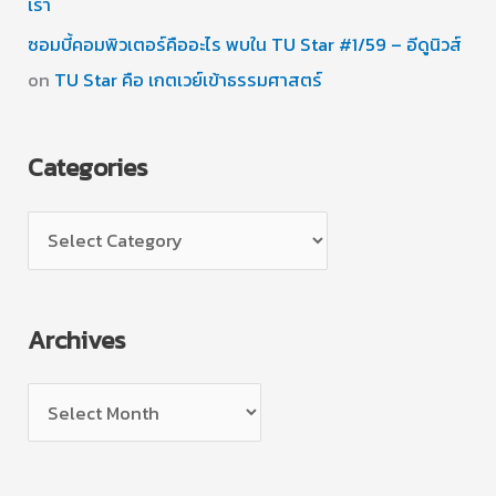
เรา
ซอมบี้คอมพิวเตอร์คืออะไร พบใน TU Star #1/59 – อีดูนิวส์
on
TU Star คือ เกตเวย์เข้าธรรมศาสตร์
Categories
C
a
t
Archives
e
g
A
o
r
r
c
i