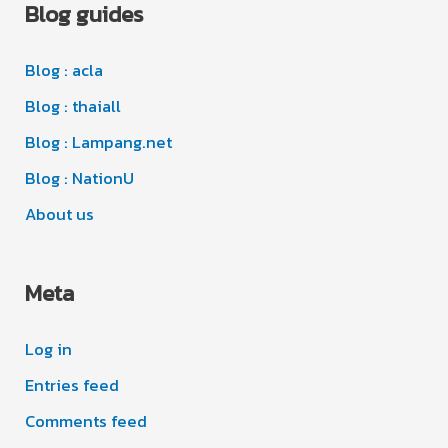
Blog guides
h
e
i
s
Blog : acla
v
e
Blog : thaiall
s
Blog : Lampang.net
Blog : NationU
About us
Meta
Log in
Entries feed
Comments feed