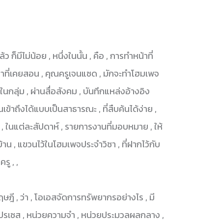
ว ก็มีไม่น้อย , หนึ่งในนั้น , คือ , การทำหน้าที่
วิชาที่เคยสอน , คุณครูเจนแซด , มักจะทำโฮมเพจ
ในกลุ่ม , ผ่านสื่อสังคม , บันทึกแหล่งอ้างอิง
เข้าถึงได้แบบเป็นสาธารณะ , ที่สืบค้นได้ง่าย ,
 ในแต่ละสัปดาห์ , รายการงานที่มอบหมาย , ให้
้าน , แขวนไว้ในโฮมเพจประจำวิชา , ที่ฝากไว้กับ
รู , ,
ษฎี , ว่า , โอเอสจัดการทรัพยากรอย่างไร , มี
, โปรเซส , หน่วยความจำ , หน่วยประมวลผลกลาง ,