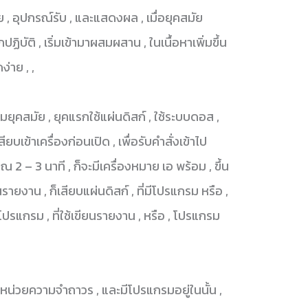
ย , อุปกรณ์รับ , และแสดงผล , เมื่อยุคสมัย
ปฏิบัติ , เริ่มเข้ามาผสมผสาน , ในเนื้อหาเพิ่มขึ้น
ง่าย , ,
ามยุคสมัย , ยุคแรกใช้แผ่นดิสก์ , ใช้ระบบดอส ,
สียบเข้าเครื่องก่อนเปิด , เพื่อรับคำสั่งเข้าไป
 2 – 3 นาที , ก็จะมีเครื่องหมาย เอ พร้อม , ขึ้น
ายงาน , ก็เสียบแผ่นดิสก์ , ที่มีโปรแกรม หรือ ,
กโปรแกรม , ที่ใช้เขียนรายงาน , หรือ , โปรแกรม
มีหน่วยความจำถาวร , และมีโปรแกรมอยู่ในนั้น ,