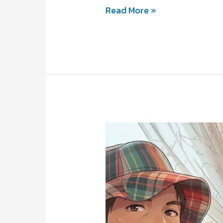
จอ
Read More »
ข่าว
หมาย
หอ
ข่าว
ภาพยนตร์
หอ
ปู่
ภาพยนตร์
ธำรง
ปู่
ธำรง