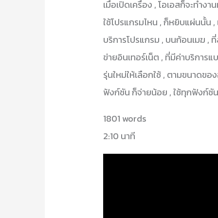
เมื่อเปิดเครื่อง , โอเอสก็จะทำงา
ใช้โปรแกรมไหน , ก็หยิบแผ่นนั้น , 
บริการโปรแกรม , บนก้อนเมฆ , ที
ข่ายอินเทอร์เน็ต , ที่มีค่าบริการแ
รุ่นใหม่ให้เลือกใช้ , ตามขนาดของอ
ฟังก์ชัน ก็จ่ายน้อย , ใช้ทุกฟังก์
1801 words
2:10 นาที