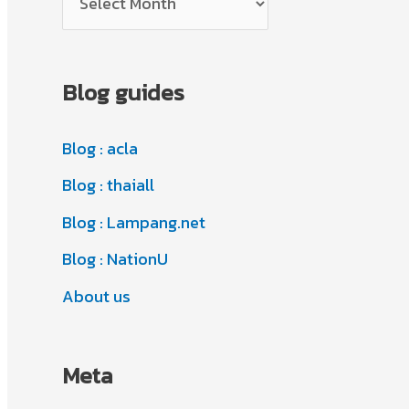
o
r
r
c
i
Blog guides
h
e
i
s
Blog : acla
v
Blog : thaiall
e
s
Blog : Lampang.net
Blog : NationU
About us
Meta