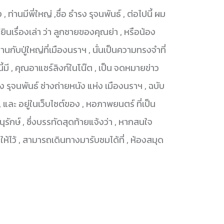
ท่านมีพี่ใหญ่ ,ชื่อ ธำรง รุจนพันธ์ , ต่อไปนี้ ผม
้ยินเรื่องเล่า ว่า ลูกชายของคุณย่า , หรือน้อง
นกับปู่ใหญ่ที่เมืองนราฯ , นั่นเป็นความทรงจำที่
ี้มี , คุณอาแชร์ลิงก์ในโน๊ต , เป็น จดหมายข่าว
รง รุจนพันธ์ ช่างถ่ายหนัง แห่ง เมืองนราฯ , ฉบับ
 และ อยู่ในเว็บไซต์ของ , หอภาพยนตร์ ที่เป็น
รักษ์ , ซึ่งบรรทัดสุดท้ายแจ้งว่า , หากสนใจ
ห้ไว้ , สามารถเดินทางมารับชมได้ที่ , ห้องสมุด