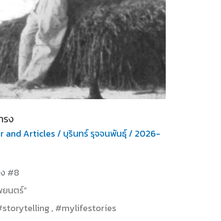
ธำรง
r and Articles
/
บุรินทร์ รุจจนพันธุ์
/
2026-
ปาง #8
พยนตร์”
#storytelling , #mylifestories