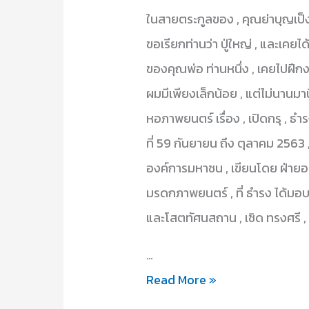
ในสายตระกูลของ , คุณย่าบุญเป็ง , 
ขอเรียกท่านว่า ปู่ใหญ่ , และเคยได
ของคุณพ่อ ท่านหนึ่ง , เคยไปฝึกงา
ผมมีเพียงเล็กน้อย , แต่ไม่นานมาน
หอภาพยนตร์ เรื่อง , เปิดกรุ , ธำ
ที่ 59 กันยายน ถึง ตุลาคม 2563 ,
องค์การมหาชน , เขียนโดย ฝ่ายอนุ
มรดกภาพยนตร์ , ที่ ธำรง ได้มอบใ
และโสตทัศนสถาน , เชิด ทรงศรี ,
…
จอ
Read More »
หมาย