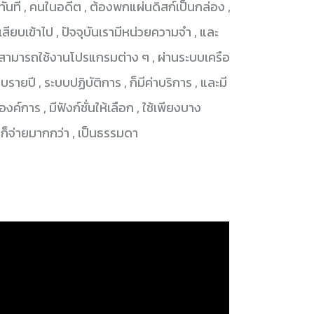
นทันที , คนในอดีต , ต้องพกแผ่นดิสก์เป็นกล่อง ,
เสียบเข้าไป , ปัจจุบันเรามีหน่วยความจำ , และ
่สามารถใช้งานโปรแกรมต่าง ๆ , ผ่านระบบเครือ
บบรายปี , ระบบปฏิบัติการ , ก็มีค่าบริการ , และมี
งค์การ , มีฟังก์ชั่นให้เลือก , ใช้เพียงบาง
ชันก็จ่ายมากกว่า , เป็นธรรมดา