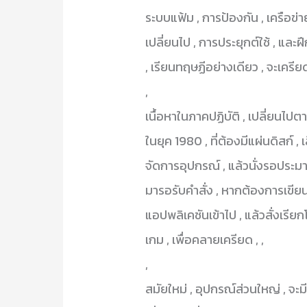
ระบบแฟ้ม , การป้องกัน , เครือข่า
เปลี่ยนไป , การประยุกต์ใช้ , และฝึก
, เรียนทฤษฏีอย่างเดียว , จะเครียด
,
เนื้อหาในภาคปฏิบัติ , เปลี่ยนไปต
ในยุค 1980 , ที่ต้องมีแผ่นดิสก์ , เ
จัดการอุปกรณ์ , แล้วนั่งรอประมาณ
มารอรับคำสั่ง , หากต้องการเขียนร
แอปพลิเคชันเข้าไป , แล้วสั่งเรีย
เกม , เพื่อคลายเครียด , ,
,
สมัยใหม่ , อุปกรณ์ส่วนใหญ่ , จะ