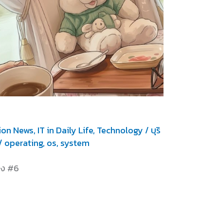
ion News
,
IT in Daily Life
,
Technology
/
บุริ
/
operating
,
os
,
system
ปาง #6