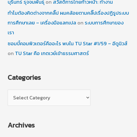
บุรินทร์ รุจจนพันธุ์
on
สวัสดิการไทยก้าวหน้า: ทำงาน
ทำไมต้องคิดต่างจากคลิ๊ป ผมคล้อยตามคลิ๊ปเรื่องปฏิรูประบบ
การศึกษาเลย – เครื่องมือแลกเปล
on
ระบบการศึกษาของ
เรา
ซอมบี้คอมพิวเตอร์คืออะไร พบใน TU Star #1/59 – อีดูนิวส์
on
TU Star คือ เกตเวย์เข้าธรรมศาสตร์
Categories
C
a
t
Archives
e
g