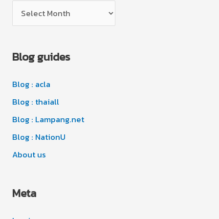
A
o
r
r
c
i
Blog guides
h
e
i
s
Blog : acla
v
e
Blog : thaiall
s
Blog : Lampang.net
Blog : NationU
About us
Meta