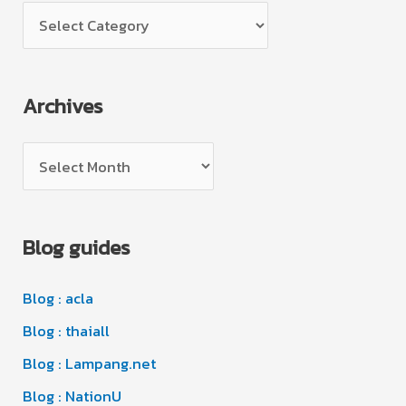
C
a
t
Archives
e
g
A
o
r
r
c
i
Blog guides
h
e
i
s
Blog : acla
v
e
Blog : thaiall
s
Blog : Lampang.net
Blog : NationU