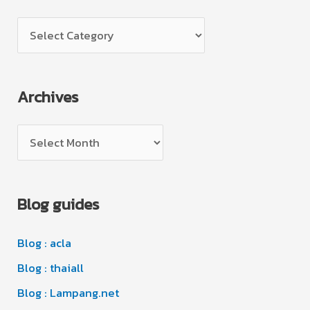
C
a
t
Archives
e
g
A
o
r
r
c
i
Blog guides
h
e
i
s
Blog : acla
v
e
Blog : thaiall
s
Blog : Lampang.net