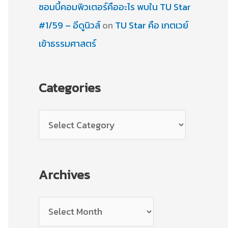
ซอมบี้คอมพิวเตอร์คืออะไร พบใน TU Star
#1/59 – อีดูนิวส์
on
TU Star คือ เกตเวย์
เข้าธรรมศาสตร์
Categories
C
a
t
Archives
e
g
A
o
r