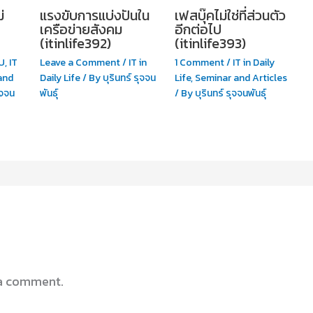
่
แรงขับการแบ่งปันใน
เฟสบุ๊คไม่ใช่ที่ส่วนตัว
เครือข่ายสังคม
อีกต่อไป
(itinlife392)
(itinlife393)
U
,
IT
Leave a Comment
/
IT in
1 Comment
/
IT in Daily
and
Daily Life
/ By
บุรินทร์ รุจจน
Life
,
Seminar and Articles
ุจจน
พันธุ์
/ By
บุรินทร์ รุจจนพันธุ์
a comment.