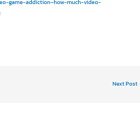
video-game-addiction–how-much-video-
8
Next Post