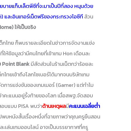
บายแท็บเล็ตพีซีที่จะมาเป็นปีที่สอง หนุนด้วย
i) และอินเทอร์เน็ตฟรีของกระทรวงไอซีที
ล้วน
ome) ให้เป็นจริง
งเด็กไทย ก็พบรายละเอียดในข่าวการจัดงานแข่ง
ให้ข้อมูลว่ามีคนไทยที่เข้าเกม Hon เดือนละ
ม Point Blank
มีสัดส่วนในร้านเน็ตกว่าร้อยละ
าเด็กไทยเข้าถึงโลกไซเบอร์ได้มากจนบริษัทเกม
รจัดการแข่งขันของเกมเมอร์ (Gamer) แต่ทำไม
ว่าคะแนนอยู่รั้งท้ายของโลก เมื่อสพฐ.จัดสอบ
อสอบแบบ PISA พบว่า
ด้านเหตุผล
มี
คะแนนเฉลี่ยต่ำ
ปพบหนังสั้นเรื่องหนึ่งที่ฉายภาพว่าคุณครูยืนสอน
ุ๊คและเล่นเกมออนไลน์ อาจเป็นบรรยากาศที่ครู