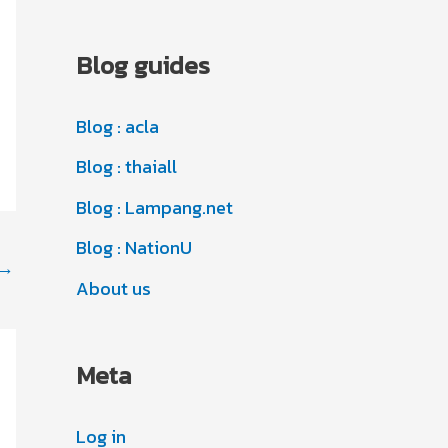
r
c
i
Blog guides
h
e
i
s
Blog : acla
v
Blog : thaiall
e
s
Blog : Lampang.net
Blog : NationU
→
About us
Meta
Log in