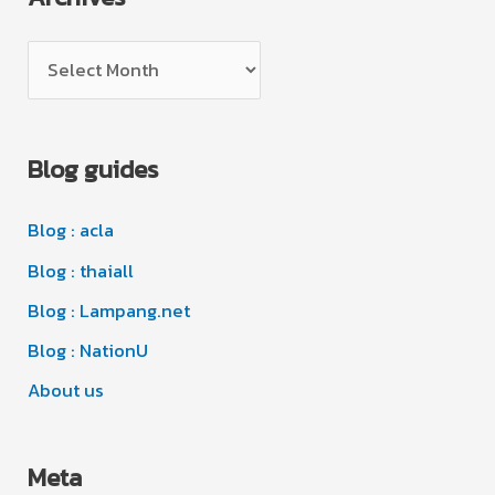
g
A
o
r
r
c
i
Blog guides
h
e
i
s
Blog : acla
v
e
Blog : thaiall
s
Blog : Lampang.net
Blog : NationU
About us
Meta