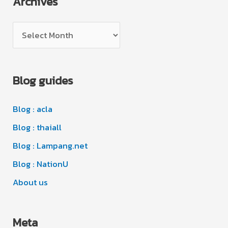
Archives
g
A
o
r
r
c
i
Blog guides
h
e
i
s
Blog : acla
v
e
Blog : thaiall
s
Blog : Lampang.net
Blog : NationU
About us
Meta