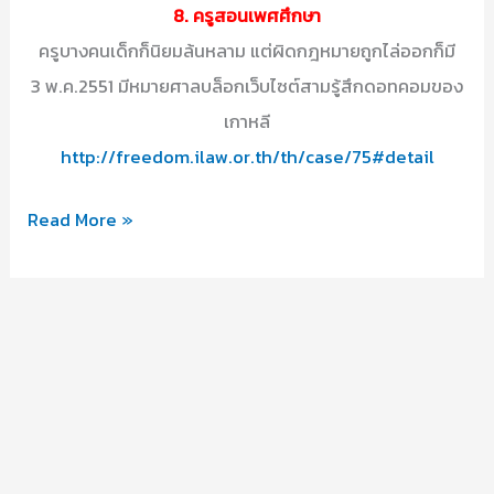
8. ครูสอนเพศศึกษา
ครูบางคนเด็กก็นิยมล้นหลาม แต่ผิดกฎหมายถูกไล่ออกก็มี
3 พ.ค.2551 มีหมายศาลบล็อกเว็บไซต์สามรู้สึกดอทคอมของ
เกาหลี
http://freedom.ilaw.or.th/th/case/75#detail
ครู
Read More »
ยุค
ต่อ
ไป
ใน
ใจ
เด็ก