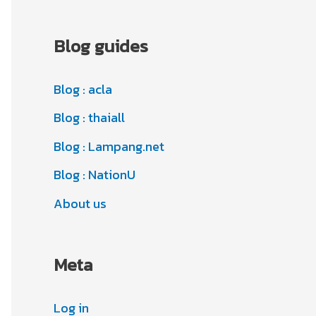
r
c
i
Blog guides
h
e
i
s
Blog : acla
v
Blog : thaiall
e
s
Blog : Lampang.net
Blog : NationU
About us
Meta
Log in