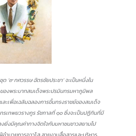
ชุด ‘๙ ทศวรรษ ฉัตรชัยประชา’ จะเป็นหนึ่งใน
องราวของพระบาทสมเด็จพระปรมินทรมหาภูมิพล
ละเพื่อเฉลิมฉลองการขึ้นทรงราชย์ของสมเด็จ
เทพยวรางกูร รัชกาลที่ ๑๐ ซึ่งจะเป็นปฏิทินที่มี
างยิ่งมีคุณค่าทางจิตใจกับมหาชนชาวสยามไป
 ผู้อำนวยการอาวุโส สายงานสื่อสารและบริหาร