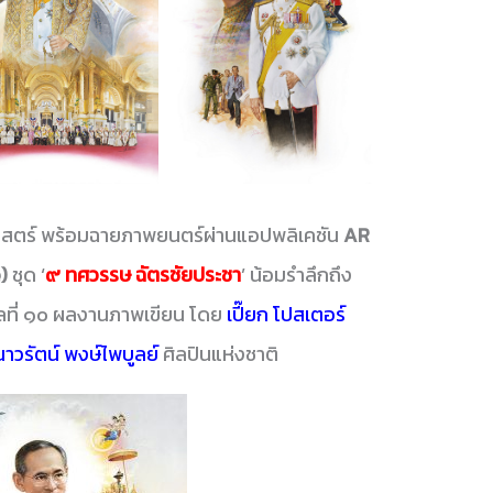
ิศาสตร์ พร้อมฉายภาพยนตร์ผ่านแอปพลิเคชัน
AR
)
ชุด ‘
๙ ทศวรรษ ฉัตรชัยประชา
’ น้อมรำลึกถึง
กาลที่ ๑๐ ผลงานภาพเขียน โดย
เปี๊ยก โปสเตอร์
นาวรัตน์ พงษ์ไพบูลย์
ศิลปินแห่งชาติ