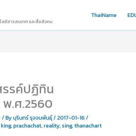
ThaiName
ED
โลยีสารสนเทศ และสื่อสังคม
สรรค์ปฏิทิน
ปี พ.ศ.2560
y
/ By
บุรินทร์ รุจจนพันธุ์
/
2017-01-16
/
,
king
,
prachachat
,
reality
,
sing
,
thanachart