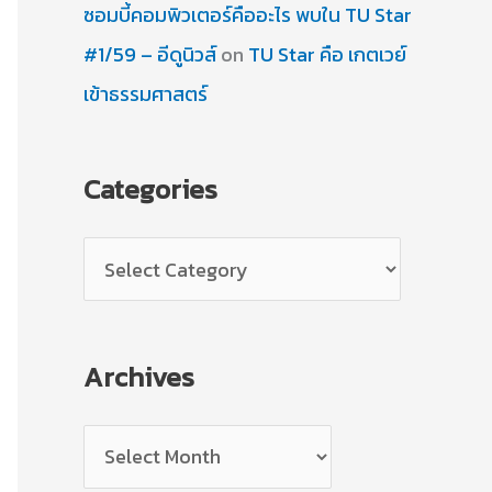
ซอมบี้คอมพิวเตอร์คืออะไร พบใน TU Star
#1/59 – อีดูนิวส์
on
TU Star คือ เกตเวย์
เข้าธรรมศาสตร์
Categories
C
a
t
Archives
e
g
A
o
r