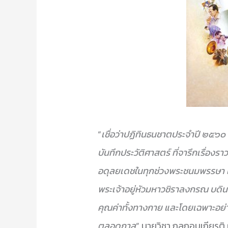
“
เชื่อว่าปฏิทินธนชาตประจำปี ๒๕๖๐ 
บันทึกประวัติศาสตร์ ที่จารึกเรื่
อดุลยเดชในทุกช่วงพระชนมพรรษา แ
พระเจ้าอยู่หัวมหาวชิราลงกรณ บดินทร
คุณค่าทั้งทางกาย และโดยเฉพาะอย่
ตลอดกาล
” นายวิชา กุลกอบเกียรติ