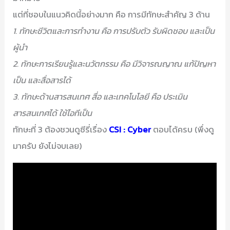
แต่ที่ชอบในแนวคิดนี้อย่างมาก คือ การมีทักษะสำคัญ 3 ด้าน
1. ทักษะชีวิตและการทำงาน คือ การปรับตัว รับผิดชอบ และเป็น
ผู้นำ
2. ทักษะการเรียนรู้และนวัตกรรม คือ มีวิจารณญาณ แก้ปัญหา
เป็น และสื่อสารได้
3. ทักษะด้านสารสนเทศ สื่อ และเทคโนโลยี คือ ประเมิน
สารสนเทศได้ ใช้ไอทีเป็น
ทักษะที่ 3 ต้องชวนดูซีรี่เรื่อง
CSI : Cyber
ตอบได้ครบ (พึ่งดู
มาครับ ยังไม่จบเลย)