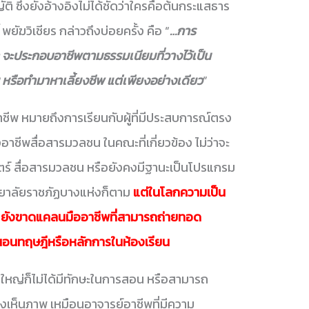
ิ ซึ่งยังอ้างอิงไม่ได้ชัดว่าใครคือต้นกระแสธาร
 พยัฆวิเชียร กล่าวถึงบ่อยครั้ง คือ “
…การ
า จะประกอบอาชีพตามธรรมเนียมที่วางไว้เป็น
หรือทำมาหาเลี้ยงชีพ แต่เพียงอย่างเดียว
”
าชีพ หมายถึงการเรียนกับผู้ที่มีประสบการณ์ตรง
ื่องอาชีพสื่อสารมวลชน ในคณะที่เกี่ยวข้อง ไม่ว่าจะ
สตร์ สื่อสารมวลชน หรือยังคงมีฐานะเป็นโปรแกรม
ยาลัยราชภัฏบางแห่งก็ตาม
แต่ในโลกความเป็น
ย
ยังขาดแคลนมืออาชีพที่สามารถถ่ายทอด
อนทฤษฎีหรือหลักการในห้องเรียน
นใหญ่ก็ไม่ได้มีทักษะในการสอน หรือสามารถ
เห็นภาพ เหมือนอาจารย์อาชีพที่มีความ