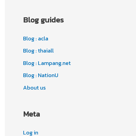
r
c
i
Blog guides
h
e
i
s
Blog : acla
v
Blog : thaiall
e
s
Blog : Lampang.net
Blog : NationU
About us
Meta
Log in