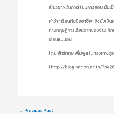
เชี่ยวชาญในการเรียนการสอน
นับเป
คำว่า “
เรียนกับมืออาชีพ
” จึงยังเป็
ทางทฤษฎีการเรียนจากของจริง ฝึกป
เรียนแน่นอน
โดย
จักร์กฤษ เพิ่มพูล
ในกรุงเทพธุร
! http://blog.nation.ac.th/?p=2
←
Previous Post