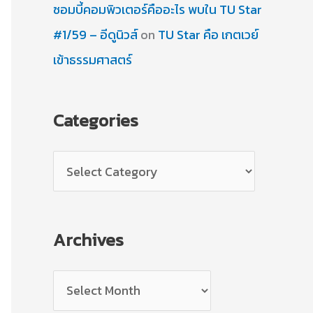
ซอมบี้คอมพิวเตอร์คืออะไร พบใน TU Star
#1/59 – อีดูนิวส์
on
TU Star คือ เกตเวย์
เข้าธรรมศาสตร์
Categories
C
a
t
Archives
e
g
A
o
r