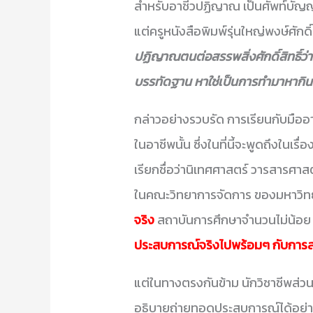
สำหรับอาชีวปฏิญาณ เป็นศัพท์บัญญัต
แต่ครูหนังสือพิมพ์รุ่นใหญ่พงษ์ศักดิ์
ปฏิญาณตนต่อสรรพสิ่งศักดิ์สิทธิ์ว่
บรรทัดฐาน หาใช่เป็นการทำมาหากิน 
กล่าวอย่างรวบรัด การเรียนกับมืออ
ในอาชีพนั้น ซึ่งในที่นี้จะพูดถึงในเร
เรียกชื่อว่านิเทศศาสตร์ วารสารศา
ในคณะวิทยาการจัดการ ของมหาวิท
จริง
สถาบันการศึกษาจำนวนไม่น้อ
ประสบการณ์จริงไปพร้อมๆ กับการส
แต่ในทางตรงกันข้าม นักวิชาชีพส่ว
อธิบายถ่ายทอดประสบการณ์ได้อย่าง