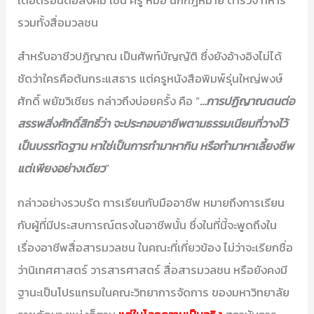
รวมทั้งสื่อมวลชน
สำหรับอาชีวปฏิญาณ เป็นศัพท์บัญญัติ ซึ่งยังอ้างอิงไม่ได้
ชัดว่าใครคือต้นกระแสธาร แต่ครูหนังสือพิมพ์รุ่นใหญ่พงษ์
ศักดิ์ พยัฆวิเชียร กล่าวถึงบ่อยครั้ง คือ “
…การปฏิญาณตนต่อ
สรรพสิ่งศักดิ์สิทธิ์ว่า จะประกอบอาชีพตามธรรมเนียมที่วางไว้
เป็นบรรทัดฐาน หาใช่เป็นการทำมาหากิน หรือทำมาหาเลี้ยงชีพ
แต่เพียงอย่างเดียว
”
กล่าวอย่างรวบรัด การเรียนกับมืออาชีพ หมายถึงการเรียน
กับผู้ที่มีประสบการณ์ตรงในอาชีพนั้น ซึ่งในที่นี้จะพูดถึงใน
เรื่องอาชีพสื่อสารมวลชน ในคณะที่เกี่ยวข้อง ไม่ว่าจะเรียกชื่อ
ว่านิเทศศาสตร์ วารสารศาสตร์ สื่อสารมวลชน หรือยังคงมี
ฐานะเป็นโปรแกรมในคณะวิทยาการจัดการ ของมหาวิทยาลัย