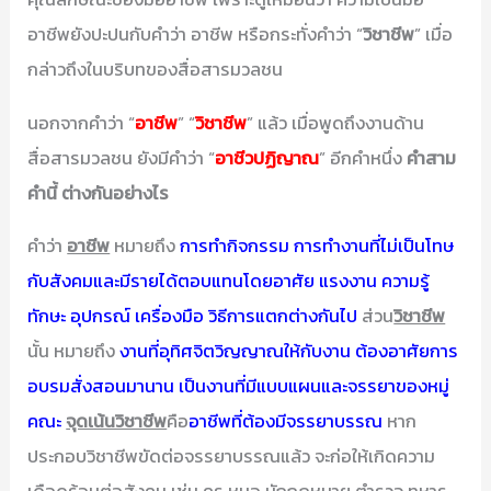
อาชีพยังปะปนกับคำว่า อาชีพ หรือกระทั่งคำว่า “
วิชาชีพ
” เมื่อ
กล่าวถึงในบริบทของสื่อสารมวลชน
นอกจากคำว่า “
อาชีพ
” “
วิชาชีพ
” แล้ว เมื่อพูดถึงงานด้าน
สื่อสารมวลชน ยังมีคำว่า “
อาชีวปฏิญาณ
” อีกคำหนึ่ง
คำสาม
คำนี้ ต่างกันอย่างไร
คำว่า
อาชีพ
หมายถึง
การทำกิจกรรม การทำงานที่ไม่เป็นโทษ
กับสังคมและมีรายได้ตอบแทนโดยอาศัย แรงงาน ความรู้
ทักษะ อุปกรณ์ เครื่องมือ วิธีการแตกต่างกันไป
ส่วน
วิชาชีพ
นั้น หมายถึง
งานที่อุทิศจิตวิญญาณให้กับงาน ต้องอาศัยการ
อบรมสั่งสอนมานาน เป็นงานที่มีแบบแผนและจรรยาของหมู่
คณะ
จุดเน้นวิชาชีพ
คือ
อาชีพที่ต้องมีจรรยาบรรณ
หาก
ประกอบวิชาชีพขัดต่อจรรยาบรรณแล้ว จะก่อให้เกิดความ
เดือดร้อนต่อสังคม เช่น ครู หมอ นักกฎหมาย ตำรวจ ทหาร