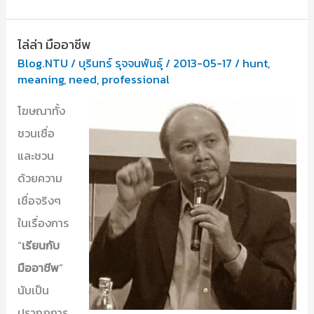
พร้อม
เปิด
ไล่ล่า มืออาชีพ
สอน
Blog.NTU
/
บุรินทร์ รุจจนพันธุ์
/
2013-05-17
/
hunt
,
ป.ตรี
meaning
,
need
,
professional
24
โฆษณาทั้ง
สาขา
ชวนเชื่อ
และชวน
ด้วยความ
เชื่อจริงๆ
ในเรื่องการ
“
เรียนกับ
มืออาชีพ
”
นับเป็น
ปรากฏการ