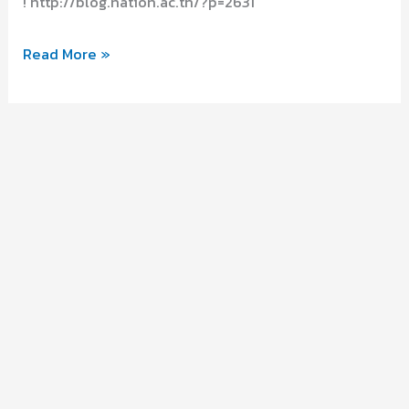
! http://blog.nation.ac.th/?p=2631
ไล่
Read More »
ล่า
มือ
อาชีพ