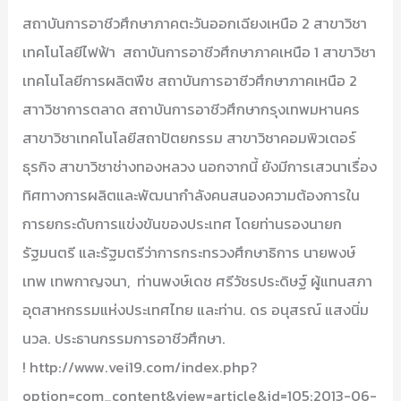
สถาบันการอาชีวศึกษาภาคตะวันออกเฉียงเหนือ 2 สาขาวิชา
เทคโนโลยีไฟฟ้า สถาบันการอาชีวศึกษาภาคเหนือ 1 สาขาวิชา
เทคโนโลยีการผลิตพืช สถาบันการอาชีวศึกษาภาคเหนือ 2
สาาวิชาการตลาด สถาบันการอาชีวศึกษากรุงเทพมหานคร
สาขาวิชาเทคโนโลยีสถาปัตยกรรม สาขาวิชาคอมพิวเตอร์
ธุรกิจ สาขาวิชาช่างทองหลวง นอกจากนี้ ยังมีการเสวนาเรื่อง
ทิศทางการผลิตและพัฒนากำลังคนสนองความต้องการใน
การยกระดับการแข่งขันของประเทศ โดยท่านรองนายก
รัฐมนตรี และรัฐมตรีว่าการกระทรวงศึกษาธิการ นายพงษ์
เทพ เทพกาญจนา, ท่านพงษ์เดช ศรีวัชรประดิษฐ์ ผู้แทนสภา
อุตสาหกรรมแห่งประเทศไทย และท่าน. ดร อนุสรณ์ แสงนิ่ม
นวล. ประธานกรรมการอาชีวศึกษา.
! http://www.vei19.com/index.php?
option=com_content&view=article&id=105:2013-06-