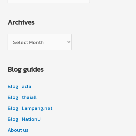
a
t
Archives
e
g
A
o
r
r
c
i
Blog guides
h
e
i
s
Blog : acla
v
e
Blog : thaiall
s
Blog : Lampang.net
Blog : NationU
About us