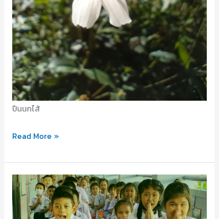
ปืนนกไส้
เข้า
Read More »
กลุ่ม
และ
เป็น
ชุมชน
ออนไลน์