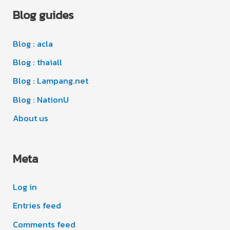
Blog guides
h
e
i
s
Blog : acla
v
e
Blog : thaiall
s
Blog : Lampang.net
Blog : NationU
About us
Meta
Log in
Entries feed
Comments feed