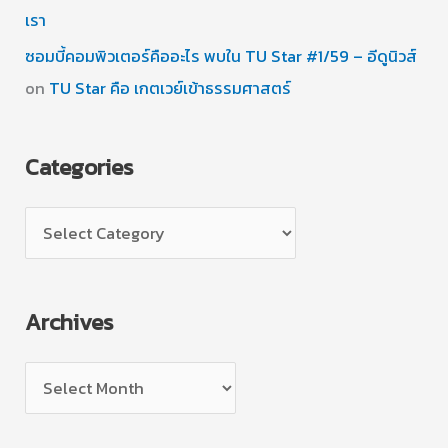
เรา
ซอมบี้คอมพิวเตอร์คืออะไร พบใน TU Star #1/59 – อีดูนิวส์
on
TU Star คือ เกตเวย์เข้าธรรมศาสตร์
Categories
C
a
t
Archives
e
g
A
o
r
r
c
i