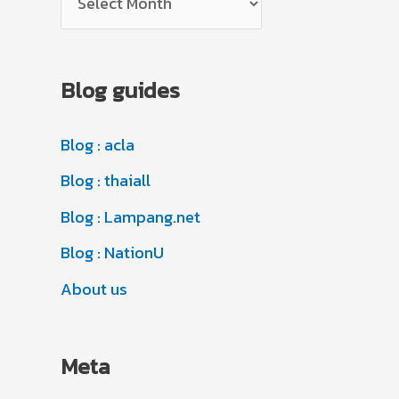
o
r
r
c
i
Blog guides
h
e
i
s
Blog : acla
v
Blog : thaiall
e
s
Blog : Lampang.net
Blog : NationU
About us
Meta