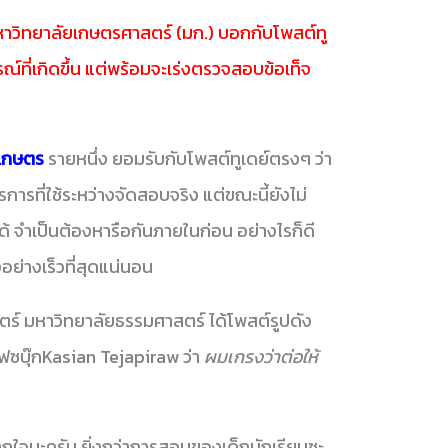
าวิทยาลัยเกษตรศาสตร์ (มก.) บอกกับโพสต์ทู
รณ์ที่เกิดขึ้น แต่พร้อมจะเร่งตรวจสอบข้อเท็จ
เกษตร
รายหนึ่ง ยอมรับกับโพสต์ทูเดย์ตรงๆ ว่า
มาตรการที่ใช้ระหว่างจัดสอบจริง แต่ขณะนี้ยังไม่
ด้ จำเป็นต้องหารือกันภายในก่อน อย่างไรก็ดี
จงอย่างเร็วที่สุดแน่นอน
ร์ มหาวิทยาลัยธรรมศาสตร์ ได้โพสต์รูปดัง
ฟซบุ๊กKasian Tejapiraw ว่า
ผมเกรงว่าต่อให้
ถใจนะครับ ยิ่งกว่าการสอบของเด็กนักเรียนซะ