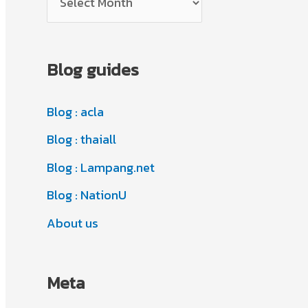
o
r
r
c
i
Blog guides
h
e
i
s
Blog : acla
v
Blog : thaiall
e
s
Blog : Lampang.net
Blog : NationU
About us
Meta