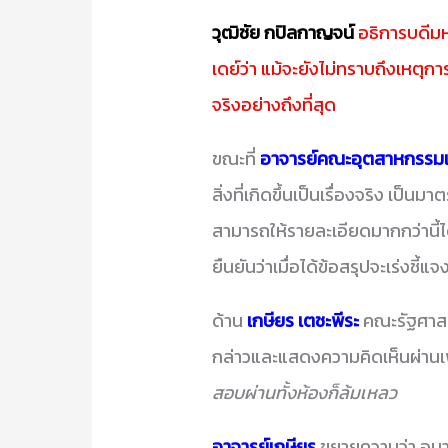
วุฒิชัย กปิลกาญจน์
อธิการบดีมห
เดย์ว่า แม้จะยังไม่ทราบถึงเหตุกา
จริงอย่างถึงที่สุด
ขณะที่
อาจารย์คณะอุตสาหกรรม
สิ่งที่เกิดขึ้นเป็นเรื่องจริง เป็น
สามารถให้รายละเอียดมากกว่านี้ไ
ยืนยันว่าเมื่อได้ข้อสรุปจะเร่งชี้แ
ด้าน
เกษียร เตชะพีระ
คณะรัฐศาสต
กล่าวและแสดงความคิดเห็นผ่านเ
สอบผ่านทั้งห้องก็ล้มเหลว
อาจารย์เกษียร
ขยายความว่า อนา