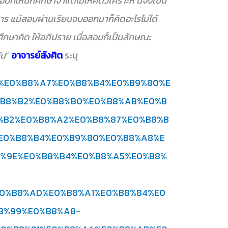
ให้นักศึกษาจำแต่ไม่ให้คิดวิเคราะห์ นี่จึงเป็น
าร แม้สอบผ่านเรียนจบออกมาก็คิดอะไรไม่ได้
กศึกษาคิด ให้อภิปราย เมื่อสอบก็เป็นลักษณะ
ัน
”
อาจารย์สังศิต
ระบุ
om/%E0%B8%A7%E0%B8%B4%E0%B9%80%E
B8%B2%E0%B8%B0%E0%B8%AB%E0%B
%B2%E0%B8%A2%E0%B8%87%E0%B8%B
E0%B8%B4%E0%B9%80%E0%B8%A8%E
8%9E%E0%B8%B4%E0%B8%A5%E0%B8%
0%B8%AD%E0%B8%A1%E0%B8%84%E0
8%99%E0%B8%A8-