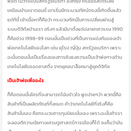
พอดี ไม่ว่าจะเป็นสหรัฐอเมริกา อังกฤษ หรือออสเตรเลีย
เหมือนบ้านเราตอนนี้ เขาเริ่มมีกระบวนทัศน์ตรงนี้เกิดขึ้นแล้ว
แต่ทีนี้ เข้าเนื้อหาก็คือว่า กระบวนทัศน์ในการเปลี่ยนผ่านสู่
ระบบดิจิทัลบ้านเรา จริงๆ แล้วมีมาตั้งแต่ปลายทศวรรษ 1990
ก็คือช่วง 1998-99 ตอนนั้นเป็นช่วงที่เป็นการแข่งกันของเจ้า
พ่อเทคโนโลยีของโลก เช่น ยุโรป ญี่ปุ่น สหรัฐอเมริกา เพราะ
ฉะนั้นตอนนั้นเป็นเรื่องของการชิงธงความเป็นเจ้าพ่อทางด้าน
เทคโนโลยีบรอดคาสติ้ง จากยุคอนาล็อคมาสู่ยุคดิจิทัล
เป็นเจ้าพ่อเพื่ออะไร
ก็คือตอนนั้นใครที่จะสามารถโน้มน้าวใจ พูดง่ายๆว่า พวกนี้คือ
สินค้าที่เป็นผลิตภัณฑ์ทั้งหมด คำว่าเทคโนโลยีที่จริงก็คือ
สินค้านั่นเอง คือกระบวนการทุนนิยมนั่นเอง เพราะฉะนั้นถ้าเรา
จะลองตีความนัยทางเศรษฐศาสตร์การเมืองก็ได้ จะเห็นว่ามัน