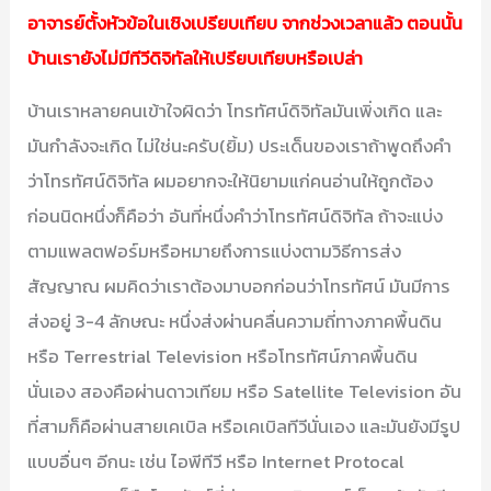
อาจารย์ตั้งหัวข้อในเชิงเปรียบเทียบ จากช่วงเวลาแล้ว ตอนนั้น
บ้านเรายังไม่มีทีวีดิจิทัลให้เปรียบเทียบหรือเปล่า
บ้านเราหลายคนเข้าใจผิดว่า โทรทัศน์ดิจิทัลมันเพิ่งเกิด และ
มันกำลังจะเกิด ไม่ใช่นะครับ(ยิ้ม) ประเด็นของเราถ้าพูดถึงคำ
ว่าโทรทัศน์ดิจิทัล ผมอยากจะให้นิยามแก่คนอ่านให้ถูกต้อง
ก่อนนิดหนึ่งก็คือว่า อันที่หนึ่งคำว่าโทรทัศน์ดิจิทัล ถ้าจะแบ่ง
ตามแพลตฟอร์มหรือหมายถึงการแบ่งตามวิธีการส่ง
สัญญาณ ผมคิดว่าเราต้องมาบอกก่อนว่าโทรทัศน์ มันมีการ
ส่งอยู่ 3-4 ลักษณะ หนึ่งส่งผ่านคลื่นความถี่ทางภาคพื้นดิน
หรือ Terrestrial Television หรือโทรทัศน์ภาคพื้นดิน
นั่นเอง สองคือผ่านดาวเทียม หรือ Satellite Television อัน
ที่สามก็คือผ่านสายเคเบิล หรือเคเบิลทีวีนั่นเอง และมันยังมีรูป
แบบอื่นๆ อีกนะ เช่น ไอพีทีวี หรือ Internet Protocal