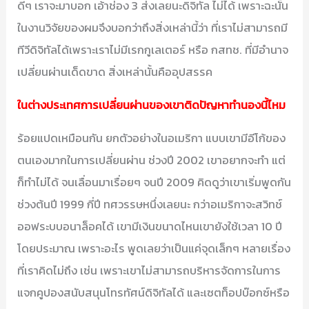
ดีๆ เราจะมาบอก เอ้าช่อง 3 ส่งเลยนะดิจิทัล ไม่ได้ เพราะฉะนั้น
ในงานวิจัยของผมจึงบอกว่าถึงสิ่งเหล่านี้ว่า ที่เราไม่สามารถมี
ทีวีดิจิทัลได้เพราะเราไม่มีเรกกูเลเตอร์ หรือ กสทช. ที่มีอำนาจ
เปลี่ยนผ่านเด็ดขาด สิ่งเหล่านั้นคืออุปสรรค
ในต่างประเทศการเปลี่ยนผ่านของเขาติดปัญหาทำนองนี้ไหม
ร้อยแปดเหมือนกัน ยกตัวอย่างในอเมริกา แบบเขามีอีโก้ของ
ตนเองมากในการเปลี่ยนผ่าน ช่วงปี 2002 เขาอยากจะทำ แต่
ก็ทำไม่ได้ จนเลื่อนมาเรื่อยๆ จนปี 2009 คิดดูว่าเขาเริ่มพูดกัน
ช่วงต้นปี 1999 กี่ปี ทศวรรษหนึ่งเลยนะ กว่าอเมริกาจะสวิทช์
ออฟระบบอนาล็อคได้ เขามีเงินขนาดไหนเขายังใช้เวลา 10 ปี
โดยประมาณ เพราะอะไร พูดเลยว่าเป็นแค่จุดเล็กๆ หลายเรื่อง
ที่เราคิดไม่ถึง เช่น เพราะเขาไม่สามารถบริหารจัดการในการ
แจกคูปองสนับสนุนโทรทัศน์ดิจิทัลได้ และเซตท็อปบ๊อกซ์หรือ