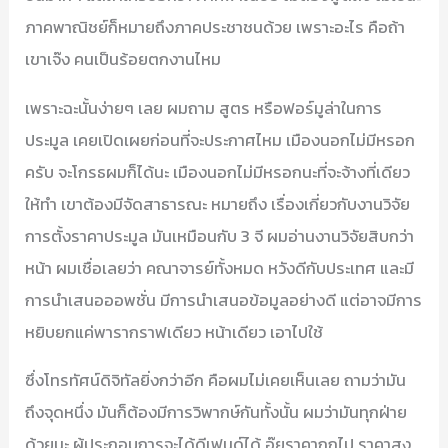
ภาคพาณิชย์ก็หมายถึงภาคประชาชนด้วย เพราะอะไร คือถ้า
เขาเจ๊ง คนเป็นร้อยตกงานไหม
เพราะฉะนั้นง่ายๆ เลย ผมถาม สูตร หรือฟอร์มูล่าในการ
ประมูล เคยเปิดเผยก่อนที่จะประกาศไหม เมืองนอกไม่มีหรอก
ครับ จะโกรธผมก็ได้นะ เมืองนอกไม่มีหรอกนะที่จะจ้างที่เดียว
ให้ทำ เขาต้องมีจัดสาธารณะ หมายถึง เรื่องเกี่ยวกับงานวิจัย
การตั้งราคาประมูล มันเหมือนกับ 3 จี ผมอ่านงานวิจัยสิบกว่า
หน้า ผมเชื่อเลยว่า คณาจารย์ทั้งหมด หวังดีกับประเทศ และมี
การนำเสนอออพชั่น มีการนำเสนอข้อมูลอย่างดี แต่อาจมีการ
หยิบยกแค่พารากราฟเดียว หน้าเดียว เอาไปใช้
ซึ่งโทรทัศน์ดิจิทัลยิ่งกว่าอีก คือผมไม่เคยเห็นเลย ถามว่ามัน
ถึงจุดหนึ่ง มันก็ต้องมีการวิพากษ์กันทั้งนั้น ผมว่ามันทุกฝ่าย
ด้วยนะ ผู้ประกอบการจะได้ดีเฟนด์ได้ อุ๊ยราคาถูกไป ราคาสูง