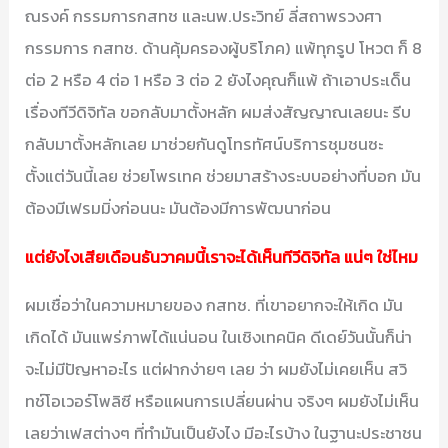
ณรงค์ กรรมการกสทช และนพ.ประวิทย์ ลี่สถาพรวงศา
กรรมการ กสทช. ด้านคุ้มครองผู้บริโภค) แพ้ทุกรูป โหวต ก็ 8
ต่อ 2 หรือ 4 ต่อ 1 หรือ 3 ต่อ 2 ยังไงคุณก็แพ้ ถ้าเอาประเด็น
เรื่องทีวีดิจิทัล ขอกลับมาตั้งหลัก ผมส่งสัญญาณเลยนะ รีบ
กลับมาตั้งหลักเลย มาช่วยกันดูโทรทัศน์บริการชุมชนซะ
ตั้งแต่วันนี้เลย ช่วยโพรเทค ช่วยมาสร้างระบบอย่างที่บอก มัน
ต้องมีเฟรมมิ่งก่อนนะ มันต้องมีการพัฒนาก่อน
แต่ยังไงเสียเดือนธันวาคมนี้เราจะได้เห็นทีวีดิจิทัล แน่ๆ ใช่ไหม
ผมเชื่อว่าในความหมายของ กสทช. ที่เขาอยากจะให้เกิด มัน
เกิดได้ มันแพร่ภาพได้แน่นอน ในเชิงเทคนิค ดีเดย์วันนั้นก็น่า
จะไม่มีปัญหาอะไร แต่ฝากง่ายๆ เลย ว่า ผมยังไม่เคยเห็น สวิ
ทช์โอเวอร์โพลิซี หรือแผนการเปลี่ยนผ่าน จริงๆ ผมยังไม่เห็น
เลยว่าเฟสต่างๆ ที่ทำมันเป็นยังไง มีอะไรบ้าง ในฐานะประชาชน