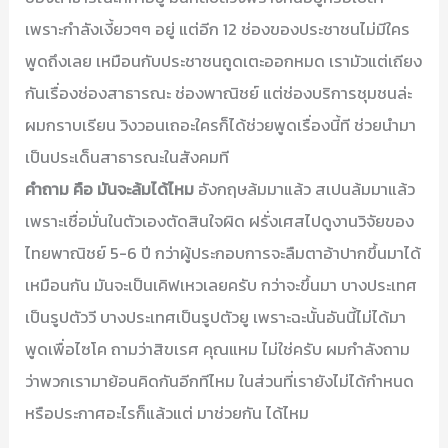
เพราะกำลังเงี้ยวๆๆ อยู่ แต่อีก 12 ช่องของประชาชนไม่มีใคร
พูดถึงเลย เหมือนกับประชาชนถูดเตะออกหมด เรามัวแต่เถียง
กันเรื่องช่องสาธารณะ ช่องพาณิชย์ แต่ช่องบริการชุมชนล่ะ
ผมกราบเรียน วิงวอนเถอะใครก็ได้ช่วยพูดเรื่องนี้ที ช่วยนำมา
เป็นประเด็นสาธารณะในสังคมที
คำถาม คือ มันจะล้มได้ไหม
อังกฤษล้มมาแล้ว สเปนล้มมาแล้ว
เพราะเชื่อมั่นในตัวเองตัดสินใจผิด ฝรั่งเศสไปดูงานวิจัยของ
ไทยพาณิชย์ 5-6 ปี กว่าผู้ประกอบการจะลืมตาอ้าปากขึ้นมาได้
เหมือนกัน มันจะเป็นเคิฟเหวเลยครับ กว่าจะขึ้นมา บางประเทศ
เป็นรูปตัววี บางประเทศเป็นรูปตัวยู เพราะฉะนั้นอันนี้ไม่ได้มา
พูดเพื่อไซโค ถามว่าสิขเรศ คุณแหม ไม่ใช่ครับ ผมกำลังถาม
ว่าพวกเรามาย้อนคิดกันอีกทีไหม ในส่วนที่เรายังไม่ได้กำหนด
หรือประกาศอะไรก็แล้วแต่ มาช่วยกัน ได้ไหม