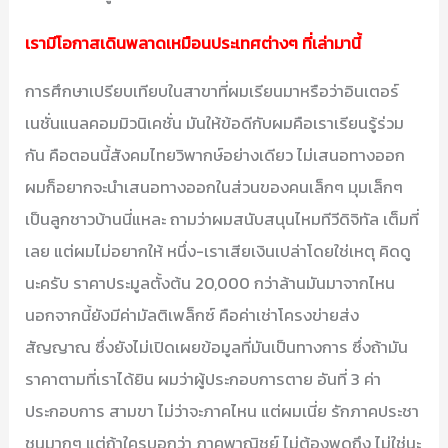
เรามีโอกาสเดินพลาดเหมือนประเทศต่างๆ ที่เล่ามานี้
การศึกษาเปรียบเทียบในสาขาที่ผมเรียนมาหรือว่าอินเตอร์
เนชั่นแนลคอมมิวนิเคชั่น มันให้ข้อดีกับผมคือเราเรียนรู้ร่วม
กัน คือตอนนี้สังคมไทยวิพากษ์อย่างเดียว ไม่เสนอทางออก
ผมก็อยากจะนำเสนอทางออกในส่วนของคนเล็กๆ มุมเล็กๆ
เป็นลูกชาวบ้านนี่แหละ ถามว่าผมสนับสนุนไหมทีวีดิจิทัล เต็มที่
เลย แต่ผมไม่อยากให้ หนึ่ง-เราเสียเงินเปล่าโดยใช่เหตุ คิดดู
นะครับ ราคาประมูลตั้งต้น 20,000 กว่าล้านมันมาจากไหน
นอกจากนี้ยังมีค่ามัลติเพล็กซ์ คือค่าเช่าโครงข่ายส่ง
สัญญาณ ซึ่งยังไม่เปิดเผยข้อมูลที่มันเป็นทางการ ซึ่งถ้ามัน
ราคาตามที่เราได้ยิน ผมว่าผู้ประกอบการตาย อันที่ 3 ค่า
ประกอบการ สามขา ไม่ว่าจะภาคไหน แต่ผมเนี่ย รักภาคประชา
ชนมากๆ แต่ถ้าใครบอกว่า ภาคพาณิชย์ ไม่ต้องพูดถึง ไม่ใช่นะ