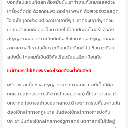
บอกว่าเป็นเชนที่ตลก คือสมัยนั้นเราทำงานทั้งหมดเลยด้วย
เครื่องตัดต่อ ด้วยคอมพิวเตอร์กราฟฟิก ด้วยเวอร์ชวลสตูดิ
โอ อะไรทุกอย่าง แต่เวลาเราเอาท์พุท เราต้องเอาท์พุทด้วย
เทปเบต้าแคมคืออนาล็อค ต้องไปใส่เทปเพลย์เยอร์แล้วส่ง
สัญญาณออกอากาศอีกทีหนึ่ง ซึ่งในการส่งสัญญาณออก
อากาศบางทีเราส่งขึ้นดาวเทียมเสียด้วยซ้ำไป ซึ่งดาวเทียม
สมัยนั้น ไทยคมก็เป็นดิจิทัลเรียบร้อยแล้วเหมือนกัน
แต่บ้านเราไม่เกิดเพราะอะไรคงต้องย้ำกันอีกที
ครับ เพราะเป็นช่วงสุญญากาศของ กสทช. เรามีเต็มที่คือ
กทค. (คณะกรรมการกิจการโทรคมนาคม) ก็ไม่สามารถจะทำ
บทบาทอะไรบางอย่างของ กสทช.ได้ เพราะการเปลี่ยนผ่านมัน
ต้องใช้กลไกทางกฎหมาย มันต้องใช้กลไกทางการบังคับ
บัญชา มันต้องใช้กลไกลทางรัฐศาสตร์ นิติศาสตร์ไม่ใช่อยู่