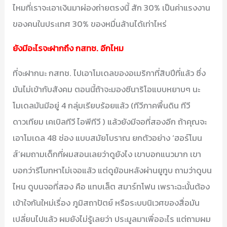
ไหมที่เราจะเอาเงินมาผ่องถ่ายตรงนี้ สัก 30% เป็นค่าแรงงาน
ของคนในประเทศ 30% ของหมื่นล้านได้เท่าไหร่
ยังมีอะไรจะฝากถึง กสทช. อีกไหม
ที่จะฝากนะ กสทช. ไปเอาโมเดลของอเมริกาที่สิบปีที่แล้ว ซึ่ง
มันไม่เข้ากับสังคม ตอนนี้ถ้าจะมองซีนาริโอแบบหยาบๆ นะ
โมเดลมันมีอยู่ 4 กลุ่มเรียบร้อยแล้ว (ทีวีภาคพื้นดิน ทีวี
ดาวเทียม เคเบิลทีวี ไอพีทีวี ) แล้วยังมีจอที่สองอีก ถ้าคุณจะ
เอาโมเดล 48 ช่อง แบบสมัยโบราณ ยกตัวอย่าง ‘ฮอร์โมน
ส์’ผมถามเด็กที่ผมสอนเลยว่าดูยังไง เขาบอกแนวมาก เขา
บอกว่ารีโมทหาไม่เจอแล้ว แต่ดูย้อนหลังผ่านยูทูบ ถามว่าดูบน
ไหน ดูบนจอที่สอง คือ แทบเล็ต สมาร์ทโฟน เพราะฉะนั้นต้อง
เข้าใจกันใหม่เรื่อง ภูมิสถาปัตย์ หรือระบบนิเวศของสื่อมัน
เปลี่ยนไปแล้ว ผมยังไม่รู้เลยว่า ประมูลมาเพื่ออะไร แต่ถามผม