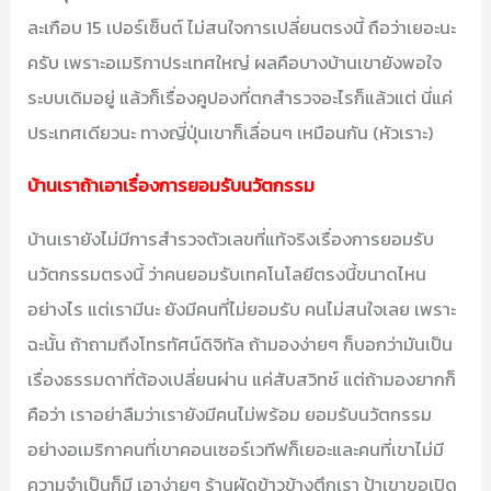
ละเกือบ 15 เปอร์เซ็นต์ ไม่สนใจการเปลี่ยนตรงนี้ ถือว่าเยอะนะ
ครับ เพราะอเมริกาประเทศใหญ่ ผลคือบางบ้านเขายังพอใจ
ระบบเดิมอยู่ แล้วก็เรื่องคูปองที่ตกสำรวจอะไรก็แล้วแต่ นี่แค่
ประเทศเดียวนะ ทางญี่ปุ่นเขาก็เลื่อนๆ เหมือนกัน (หัวเราะ)
บ้านเราถ้าเอาเรื่องการยอมรับนวัตกรรม
บ้านเรายังไม่มีการสำรวจตัวเลขที่แท้จริงเรื่องการยอมรับ
นวัตกรรมตรงนี้ ว่าคนยอมรับเทคโนโลยีตรงนี้ขนาดไหน
อย่างไร แต่เรามีนะ ยังมีคนที่ไม่ยอมรับ คนไม่สนใจเลย เพราะ
ฉะนั้น ถ้าถามถึงโทรทัศน์ดิจิทัล ถ้ามองง่ายๆ ก็บอกว่ามันเป็น
เรื่องธรรมดาที่ต้องเปลี่ยนผ่าน แค่สับสวิทช์ แต่ถ้ามองยากก็
คือว่า เราอย่าลืมว่าเรายังมีคนไม่พร้อม ยอมรับนวัตกรรม
อย่างอเมริกาคนที่เขาคอนเซอร์เวทีฟก็เยอะและคนที่เขาไม่มี
ความจำเป็นก็มี เอาง่ายๆ ร้านผัดข้าวข้างตึกเรา ป้าเขาขอเปิด