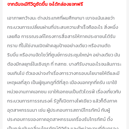
จากฉันจะมีทีวีดูชัดขึ้น จะได้กล่องแจกฟรี
เอาภาพกว้างนะ ต่างประเทศที่ผมศึกษามา เขาจะเน้นเลยว่า
กระบวนการเปลี่ยนผ่านที่ประสบความสำเร็จคืออะไร สิ่งหนึ่ง
เลยคือ การรณรงค์โครงการสื่อสารให้ภาคประชาชนได้รับ
ทราบ ที่ไม่ใช่งานเปิดผ้าคลุมป้ายอย่างเดียว หรืองานตัด
ริบบิ้น หรืองานจัดโชว์ที่ศูนย์การประชุมใหญ่ๆ อย่างเดียว มัน
ต้องมีกลยุทธ์ในเชิงรุก ที่ กสทช. บางทีรับงานอะไรจนล้นภาระ
จนเกินไป ตัวเองน่าจะทำเรื่องการวางกรอบนโยบายให้ดีและมี
เหตุผลที่สุด เป็นผู้คุมกฎที่ดีที่สุด เมืองนอกทุกที่ครับ เขาใช้
หน่วยงานภาคเอกชน เขาให้เอกชนเป็นตัวไดรฟ์ เรื่องเกี่ยวกับ
กระบวนการการรณรงค์ รัฐก็เปิดทางไฟเขียว แล้วก็ดึงภาค
อุตสาหกรรมมา เช่น ผู้ประกอบการสถานีโทรทัศน์ กับผู้
ประกอบการของภาคอุตสาหกรรมเครื่องรับโทรทัศน์ ตั้ง
เป็นกลุ่มขับเคลื่อนโทรทัศน์ดิจิทัล และมีหน่วยงานที่คุ้มครอง