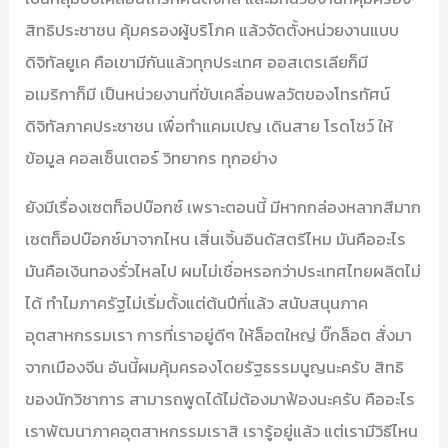
สิทธิประชาชน คุ้มครองผู้บริโภค แล้วจัดตั้งหน่วยงานแบบ
ดิจิทัลยูเค คือเขามีกันแล้วทุกประเทศ ออสเตรเลียก็มี
อเมริกาก็มี เป็นหน่วยงานที่ขับเคลื่อนพลวัตของโทรทัศน์
ดิจิทัลภาคประชาชน เพื่อทำแคมเปญ เดินสาย โรดโชว์ ให้
ข้อมูล คอลเซ็นเตอร์ วิทยากร ทุกอย่าง
ยังมีเรื่องเซตท็อปบ๊อกซ์ เพราะตอนนี้ มีหากกล่องหลากสีมาก
เซตท็อปบ๊อกซ์มาจากไหน เสิ่นเจิ้นอินดัสตรีไหม มันคืออะไร
มันคือเงินทองรั่วไหลไป ผมไม่เชื่อหรอกว่าประเทศไทยผลิตไม่
ได้ ทำไมภาครัฐไม่เริ่มตั้งแต่ต้นปีที่แล้ว สนับสนุนภาค
อุตสาหกรรมเรา การที่เราอยู่ดีๆ ให้ล็อตใหญ่ บิ๊กล็อต สั่งมา
จากเมืองจีน อันนี้ผมคุ้มครองโดยรัฐธรรมนูญนะครับ สิทธิ
ของนักวิชาการ สามารถพูดได้ไม่ต้องมาฟ้องนะครับ คืออะไร
เราพัฒนาภาคอุตสาหกรรมเราสิ เรารู้อยู่แล้ว แต่เรามีวิธีไหน