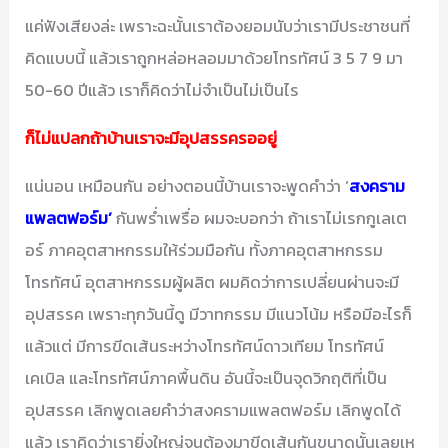
แค่ฟังเสียงล่ะ เพราะฉะนั้นเราต้องยอมนับว่าเรามีประชาชนที่
คิดแบบนี้ แล้วเราถูกหล่อหลอมมาด้วยโทรทัศน์ 3 5 7 9 มา
50-60 ปีแล้ว เราก็คิดว่าไม่จำเป็นไม่เป็นไร
ก็ไม่แปลกถ้าบ้านเราจะมีอุปสรรครออยู่
แน่นอน เหมือนกัน อย่างตอนนี้บ้านเราจะพูดคำว่า ‘
สงคราม
แพลตฟอร์ม’
กันพร่ำเพรื่อ ผมจะบอกว่า ถ้าเราไม่เรกกูเลเต
อร์ ภาคอุตสาหกรรมให้ร่วมมือกัน ทั้งภาคอุตสาหกรรม
โทรทัศน์ อุตสาหกรรมผู้ผลิต ผมคิดว่าการเปลี่ยนผ่านจะมี
อุปสรรค เพราะทุกวันนี้ดู มีวาทกรรม มีแนวโน้ม หรือมีอะไรก็
แล้วแต่ มีการขีดเส้นระหว่างโทรทัศน์ดาวเทียม โทรทัศน์
เคเบิล และโทรทัศน์ภาคพื้นดิน อันนี้จะเป็นจุดวิกฤติที่เป็น
อุปสรรค เลิกพูดเลยคำว่าสงครามแพลตฟอร์ม เลิกพูดได้
แล้ว เราคิดว่าเรายิ่งใหญ่จนต้องมาขีดเส้นกันขนาดนั้นเลยเห