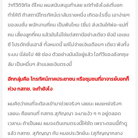
ว่าทีวีดิจิทัล ดีไหม ผมสนับสนุนทำเลย แต่ทำยังไงล่ะที่บอก
ทำให้ดี ถ้าสถานีโทรทัศน์เราล้มรายหนึ่ง เกิดอะไรขึ้น เอาง่ายๆ
ของเนชั่น พนักงานกี่คน เป็นพันไหม (ยิ้ม) ส่งเงินให้พ่อ-แม่กี่
คน เลี้ยงลูกกี่คน แล้วมันไม่ใช่แต่สถานีอย่างเดียว ยังมี เอเยน
ซี โปรดักชั่นเฮาส์ ทั้งหมดนี้ แค่ไม่จ่ายเงินเดือนๆ เดียว พังทั้ง
ระบบ นี่ล่อไป 48 ช่อง ตัวอย่างมันมีอยู่แล้ว ไอทีวีของอังกฤษ
ล้ม เป็นหมื่นๆ ล้านเลยเงินตรงนี้
อีกกลุ่มคือ โทรทัศน์ภาคประชาชน หรือชุมชนที่อาจารย์บอกก็
ห่วง กสทช. จะทำยังไง
ผมคิดว่าคนที่จะต้องเข้ามาช่วยจริงๆ เลยนะ ผมแหย่จริงๆ
เลยนะ คือแทนที่ กสทช.สุภิญญา จะมาแง้ว ๆ ๆ อยู่ตลอด
เวลานะ ถ้าเป็นผม ผมจะเดินเกมตรงนี้ให้ชัด เพราะตอนนี้ถ้าดู
แล้ว กสทช. สุภิญญา กับ หมอประวิทย์นะ (สุภิญญากลาง