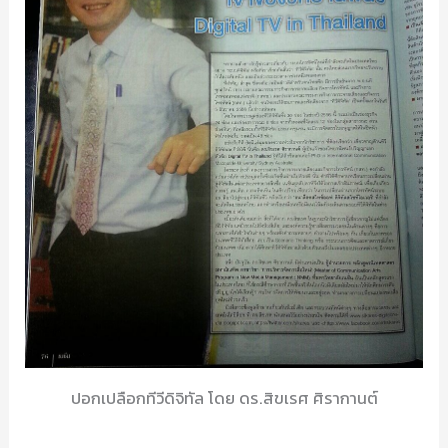
ปอกเปลือกทีวีดิจิทัล โดย ดร.สิขเรศ ศิรากานต์