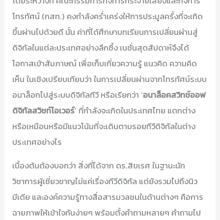
โดยระหว่างที่ คณะกรรมการกิจการกระจายเสียงและกิจการ
โทรทัศน์ (กสท.) คงกำลังคร่ำเคร่งให้การประมูลครั้งที่จะเกิด
ขึ้นผ่านไปด้วยดี นั้น ค่าที่ได้ศึกษาบทเรียนการเปลี่ยนผ่านสู่
ดิจิทัลในแต่ละประเทศอย่างลึกซึ้ง เนชั่นสุดสัปดาห์จึงได้
โอกาสเข้าสัมภาษณ์ เพื่อเก็บเกี่ยวความรู้ แนวคิด ความคิด
เห็น ในเชิงเปรียบเทียบว่า ในการเปลี่ยนผ่านจากโทรทัศน์ระบบ
อนาล็อกไปสู่ระบบดิจิทัลทีวี หรือเรียกว่า ‘
อนาล็อคสวิทช์ออฟ
ดิจิทัลสวิชท์โอเวอร์
’ ที่กำลังจะเกิดในประเทศไทย แตกต่าง
หรือเหมือนหรือมีแนวโน้มที่จะเดินตามรอยทีวีดิจิทัลในต่าง
ประเทศอย่างไร
เบื้องต้นต้องบอกว่า สิ่งที่ได้จาก ดร.สิขเรศ ในฐานะนัก
วิชาการผู้เชี่ยวชาญไม่แค่เรื่องทีวีดิจิทัล แต่ยังรวมไปถึงนิว
มีเดีย และองค์ความรู้ทางสื่อสารมวลชนในด้านต่างๆ คือการ
ฉายภาพให้เข้าใจกันง่ายๆ พร้อมตั้งคำถามหลายๆ คำถามไป