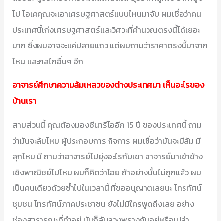
ไป โอเคคุณจะเอาเศรษฐศาสตร์แบบไหนมาจับ ผมเชื่อว่าคน
ประเทศนี้เก่งเศรษฐศาสตร์และวิศวะที่คำนวณตรงนี้ได้เยอะ
มาก ซึ่งผมอาจจะแค่ปลายแถว แต่ผมถามว่าราคาตรงนี้มาจาก
ไหน และกลไกอื่นๆ อีก
อาจารย์ศึกษาความล้มเหลวของต่างประเทศมา เห็นอะไรของ
บ้านเรา
สามส่วนนี้ คุณต้องมองซีนารีโออีก 15 ปี ของประเทศนี้ ถาม
ว่ามันจะล้มไหม ผู้ประกอบการ กิจการ ผมเชื่อว่ามันจะมีล้ม มี
ลุกไหม มี ถามว่าอาจารย์ไปยุ่งอะไรกับเขา อาจารย์มาเข้าข้าง
เชิงพาณิชย์ไปไหม ผมก็คิดว่าโอย ถ้าอย่างนั้นไม่ถูกแล้ว ผม
เป็นคนเดียวด้วยซ้ำไปในเวลานี้ ที่ขออนุญาตเลยนะ โทรทัศน์
ชุมชน โทรทัศน์ภาคประชาชน ยังไม่มีใครพูดถึงเลย อย่าง
ช่องสาธารณะที่ทำอยู่ มันก็ลับลวงพรางกันอยู่หรือเปล่า