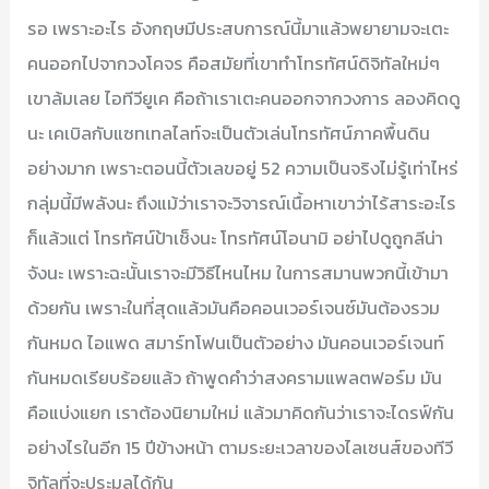
รอ เพราะอะไร อังกฤษมีประสบการณ์นี้มาแล้วพยายามจะเตะ
คนออกไปจากวงโคจร คือสมัยที่เขาทำโทรทัศน์ดิจิทัลใหม่ๆ
เขาล้มเลย ไอทีวียูเค คือถ้าเราเตะคนออกจากวงการ ลองคิดดู
นะ เคเบิลกับแซทเทลไลท์จะเป็นตัวเล่นโทรทัศน์ภาคพื้นดิน
อย่างมาก เพราะตอนนี้ตัวเลขอยู่ 52 ความเป็นจริงไม่รู้เท่าไหร่
กลุ่มนี้มีพลังนะ ถึงแม้ว่าเราจะวิจารณ์เนื้อหาเขาว่าไร้สาระอะไร
ก็แล้วแต่ โทรทัศน์ป้าเช็งนะ โทรทัศน์โอนามิ อย่าไปดูถูกลีน่า
จังนะ เพราะฉะนั้นเราจะมีวิธีไหนไหม ในการสมานพวกนี้เข้ามา
ด้วยกัน เพราะในที่สุดแล้วมันคือคอนเวอร์เจนซ์มันต้องรวม
กันหมด ไอแพด สมาร์ทโฟนเป็นตัวอย่าง มันคอนเวอร์เจนท์
กันหมดเรียบร้อยแล้ว ถ้าพูดคำว่าสงครามแพลตฟอร์ม มัน
คือแบ่งแยก เราต้องนิยามใหม่ แล้วมาคิดกันว่าเราจะไดรฟ์กัน
อย่างไรในอีก 15 ปีข้างหน้า ตามระยะเวลาของไลเซนส์ของทีวี
จิทัลที่จะประมูลได้กัน