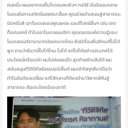
คนหนึ่ง ผมอยากจะเห็นโรดแมพจริงๆ กลวิธี มันมีเยอะหลาย
โมเดลในการสวิทช์ออฟอนาล็อค คุณช่วยนำเสนอสู่สาธารณะ
นิดหนึ่งสิ เอาโมเดลของคุณแหละ และตีโจทย์อื่นๆ เช่น เซต
ท็อปบอกซ์ ทำไมเอาโมเดลอเมริกา คุณถอดองค์ความรู้ของ
โมเดลอเมริกามามากน้อยขนาดไหน ยังมีเรื่องอื่นอีกนะที่ไม่ได้
พูด ถามว่าธันวานี้ไปได้ไหม ไปได้ แต่ไปได้อย่างประเทศได้
ประโยชน์หรือเปล่า ผมไม่ค่อยแน่ใจ สุดท้ายขีดเส้นใต้ ผม
สนับสนุนทีวีดิจิทัลร้อยเปอร์เซ็นต์ ผมเข้าใจทุกซีนาริโอว่า
ทำไมมันต้องเปลี่ยน แต่ไส้กลางที่ต้องนำมาวิพากษ์กันสู่
สาธารณะ คือประโยชน์ของชาติ