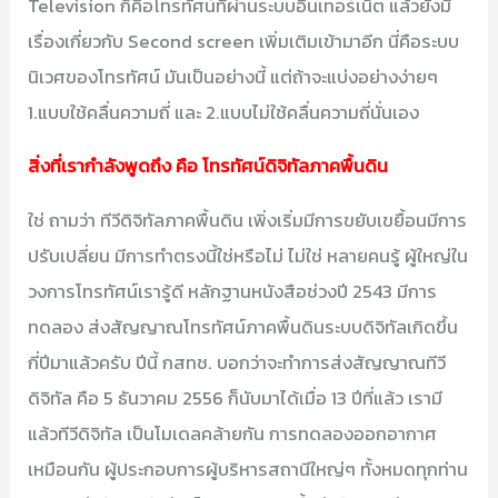
Television ก็คือโทรทัศน์ที่ผ่านระบบอินเทอร์เน็ต แล้วยังมี
เรื่องเกี่ยวกับ Second screen เพิ่มเติมเข้ามาอีก นี่คือระบบ
นิเวศของโทรทัศน์ มันเป็นอย่างนี้ แต่ถ้าจะแบ่งอย่างง่ายๆ
1.แบบใช้คลื่นความถี่ และ 2.แบบไม่ใช้คลื่นความถี่นั่นเอง
สิ่งที่เรากำลังพูดถึง คือ โทรทัศน์ดิจิทัลภาคพื้นดิน
ใช่ ถามว่า ทีวีดิจิทัลภาคพื้นดิน เพิ่งเริ่มมีการขยับเขยื้อนมีการ
ปรับเปลี่ยน มีการทำตรงนี้ใช่หรือไม่ ไม่ใช่ หลายคนรู้ ผู้ใหญ่ใน
วงการโทรทัศน์เรารู้ดี หลักฐานหนังสือช่วงปี 2543 มีการ
ทดลอง ส่งสัญญาณโทรทัศน์ภาคพื้นดินระบบดิจิทัลเกิดขึ้น
กี่ปีมาแล้วครับ ปีนี้ กสทช. บอกว่าจะทำการส่งสัญญาณทีวี
ดิจิทัล คือ 5 ธันวาคม 2556 ก็นับมาได้เมื่อ 13 ปีที่แล้ว เรามี
แล้วทีวีดิจิทัล เป็นโมเดลคล้ายกัน การทดลองออกอากาศ
เหมือนกัน ผู้ประกอบการผู้บริหารสถานีใหญ่ๆ ทั้งหมดทุกท่าน