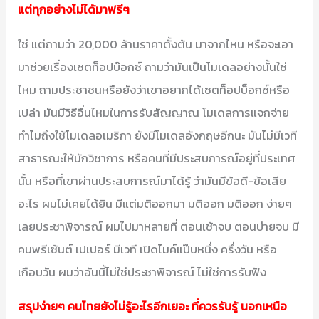
แต่ทุกอย่างไม่ได้มาฟรีๆ
ใช่ แต่ถามว่า 20,000 ล้านราคาตั้งต้น มาจากไหน หรือจะเอา
มาช่วยเรื่องเซตท็อปบ๊อกซ์ ถามว่ามันเป็นโมเดลอย่างนั้นใช่
ไหม ถามประชาชนหรือยังว่าเขาอยากได้เซตท็อปบ็อกซ์หรือ
เปล่า มันมีวิธีอื่นไหมในการรับสัญญาณ โมเดลการแจกจ่าย
ทำไมถึงใช้โมเดลอเมริกา ยังมีโมเดลอังกฤษอีกนะ มันไม่มีเวที
สาธารณะให้นักวิชาการ หรือคนที่มีประสบการณ์อยู่ที่ประเทศ
นั้น หรือที่เขาผ่านประสบการณ์มาได้รู้ ว่ามันมีข้อดี-ข้อเสีย
อะไร ผมไม่เคยได้ยิน มีแต่มติออกมา มติออก มติออก ง่ายๆ
เลยประชาพิจารณ์ ผมไปมาหลายที่ ตอนเช้าจบ ตอนบ่ายจบ มี
คนพรีเซ้นต์ เปเปอร์ มีเวที เปิดไมค์แป๊บหนึ่ง ครึ่งวัน หรือ
เกือบวัน ผมว่าอันนี้ไม่ใช่ประชาพิจารณ์ ไม่ใช่การรับฟัง
สรุปง่ายๆ คนไทยยังไม่รู้อะไรอีกเยอะ ที่ควรรับรู้ นอกเหนือ