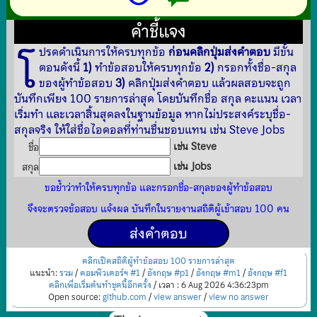
คำชี้แจง
โ
ปรดดำเนินการให้ครบทุกข้อ
ก่อนคลิกปุ่มส่งคำตอบ
มีขั้น
ตอนดังนี้
1)
ทำข้อสอบให้ครบทุกข้อ
2)
กรอกทั้งชื่อ-สกุล
ของผู้ทำข้อสอบ
3)
คลิกปุ่มส่งคำตอบ แล้วผลสอบจะถูก
บันทึกเพียง 100 รายการล่าสุด โดยบันทึกชื่อ สกุล คะแนน เวลา
เริ่มทำ และเวลาสิ้นสุดลงในฐานข้อมูล หากไม่ประสงค์ระบุชื่อ-
สกุลจริง ให้ใส่ชื่อไอดอลที่ท่านชื่นชอบแทน เช่น Steve Jobs
เช่น Steve
ชื่อ
เช่น Jobs
สกุล
ขอย้ำว่าทำให้ครบทุกข้อ และกรอกชื่อ-สกุลของผู้ทำข้อสอบ
จึงจะตรวจข้อสอบ แจ้งผล บันทึกในรายงานสถิติผู้เข้าสอบ 100 คน
คลิกเปิดสถิติผู้ทำข้อสอบ 100 รายการล่าสุด
แนะนำ:
รวม
/
คอมพิวเตอร์ฯ #1
/
อังกฤษ #p1
/
อังกฤษ #m1
/
อังกฤษ #f1
คลิกเพื่อเริ่มต้นทำชุดนี้อีกครั้ง
/ เวลา : 6 Aug 2026 4:36:23pm
Open source:
github.com
/
view answer
/
view no answer