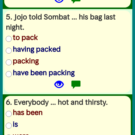
5. Jojo told Sombat ... his bag last
night.
to pack
having packed
packing
have been packing
6. Everybody ... hot and thirsty.
has been
is