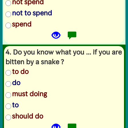
not spend
not to spend
spend
4. Do you know what you ... if you are
bitten by a snake ?
to do
do
must doing
to
should do