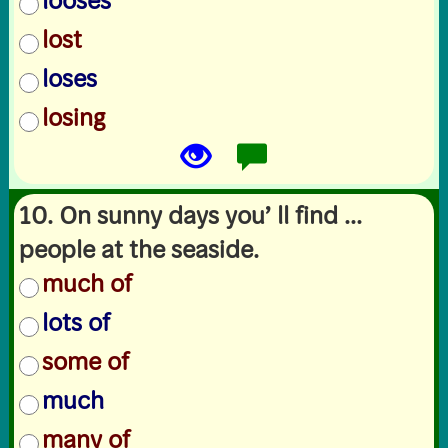
looses
lost
loses
losing
10. On sunny days you’ ll find ...
people at the seaside.
much of
lots of
some of
much
many of