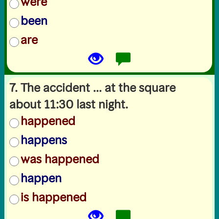
were
been
are
7. The accident ... at the square
about 11:30 last night.
happened
happens
was happened
happen
is happened