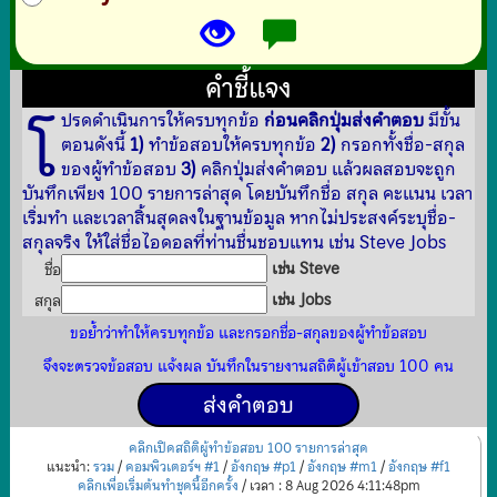
คำชี้แจง
โ
ปรดดำเนินการให้ครบทุกข้อ
ก่อนคลิกปุ่มส่งคำตอบ
มีขั้น
ตอนดังนี้
1)
ทำข้อสอบให้ครบทุกข้อ
2)
กรอกทั้งชื่อ-สกุล
ของผู้ทำข้อสอบ
3)
คลิกปุ่มส่งคำตอบ แล้วผลสอบจะถูก
บันทึกเพียง 100 รายการล่าสุด โดยบันทึกชื่อ สกุล คะแนน เวลา
เริ่มทำ และเวลาสิ้นสุดลงในฐานข้อมูล หากไม่ประสงค์ระบุชื่อ-
สกุลจริง ให้ใส่ชื่อไอดอลที่ท่านชื่นชอบแทน เช่น Steve Jobs
เช่น Steve
ชื่อ
เช่น Jobs
สกุล
ขอย้ำว่าทำให้ครบทุกข้อ และกรอกชื่อ-สกุลของผู้ทำข้อสอบ
จึงจะตรวจข้อสอบ แจ้งผล บันทึกในรายงานสถิติผู้เข้าสอบ 100 คน
คลิกเปิดสถิติผู้ทำข้อสอบ 100 รายการล่าสุด
แนะนำ:
รวม
/
คอมพิวเตอร์ฯ #1
/
อังกฤษ #p1
/
อังกฤษ #m1
/
อังกฤษ #f1
คลิกเพื่อเริ่มต้นทำชุดนี้อีกครั้ง
/ เวลา : 8 Aug 2026 4:11:48pm