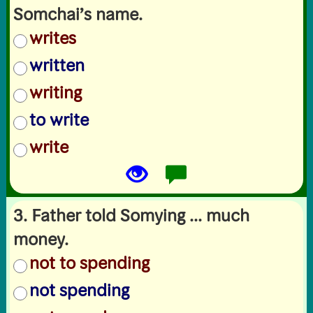
Somchai’s name.
writes
written
writing
to write
write
3. Father told Somying ... much
money.
not to spending
not spending