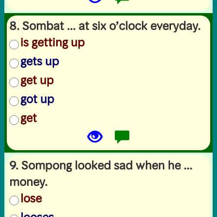
8. Sombat ... at six o’clock everyday.
is getting up
gets up
get up
got up
get
9. Sompong looked sad when he ...
money.
lose