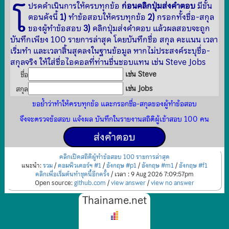
โ
ปรดดำเนินการให้ครบทุกข้อ
ก่อนคลิกปุ่มส่งคำตอบ
มีขั้น
ตอนดังนี้
1)
ทำข้อสอบให้ครบทุกข้อ
2)
กรอกทั้งชื่อ-สกุล
ของผู้ทำข้อสอบ
3)
คลิกปุ่มส่งคำตอบ แล้วผลสอบจะถูก
บันทึกเพียง 100 รายการล่าสุด โดยบันทึกชื่อ สกุล คะแนน เวลา
เริ่มทำ และเวลาสิ้นสุดลงในฐานข้อมูล หากไม่ประสงค์ระบุชื่อ-
สกุลจริง ให้ใส่ชื่อไอดอลที่ท่านชื่นชอบแทน เช่น Steve Jobs
เช่น Steve
ชื่อ
เช่น Jobs
สกุล
ขอย้ำว่าทำให้ครบทุกข้อ และกรอกชื่อ-สกุลของผู้ทำข้อสอบ
จึงจะตรวจข้อสอบ แจ้งผล บันทึกในรายงานสถิติผู้เข้าสอบ 100 คน
คลิกเปิดสถิติผู้ทำข้อสอบ 100 รายการล่าสุด
แนะนำ:
รวม
/
คอมพิวเตอร์ฯ #1
/
อังกฤษ #p1
/
อังกฤษ #m1
/
อังกฤษ #f1
คลิกเพื่อเริ่มต้นทำชุดนี้อีกครั้ง
/ เวลา : 9 Aug 2026 7:09:57pm
Open source:
github.com
/
view answer
/
view no answer
Thainame.net