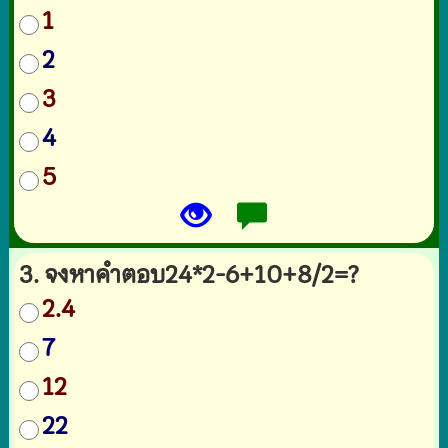
1
2
3
4
5
3. จงหาคำตอบ24*2-6+10+8/2=?
2.4
7
12
22