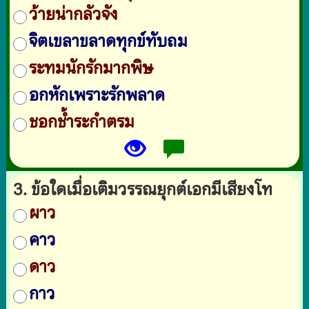
ว้ายน่ากลัวจัง
จิตเขลาขลาดทุกข์ทับถม
ระทมนักรักมากพิษ
อกหักเพราะรักพลาด
ชอกช้ำระกำตรม
3. ข้อใดเมื่อเติมวรรณยุกต์เอกมีเสียงโท
ผาว
คาว
ดาว
กาว