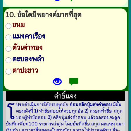
10. ข้อใดมีพยางค์มากที่สุด
ขนม
แมงคาเรือง
ตัวเต่าทอง
ตะบองพลำ
ตาปะขาว
คำชี้แจง
โ
ปรดดำเนินการให้ครบทุกข้อ
ก่อนคลิกปุ่มส่งคำตอบ
มีขั้น
ตอนดังนี้
1)
ทำข้อสอบให้ครบทุกข้อ
2)
กรอกทั้งชื่อ-สกุล
ของผู้ทำข้อสอบ
3)
คลิกปุ่มส่งคำตอบ แล้วผลสอบจะถูก
บันทึกเพียง 100 รายการล่าสุด โดยบันทึกชื่อ สกุล คะแนน เวลา
เริ่มทำ และเวลาสิ้นสุดลงในฐานข้อมูล หากไม่ประสงค์ระบุชื่อ-