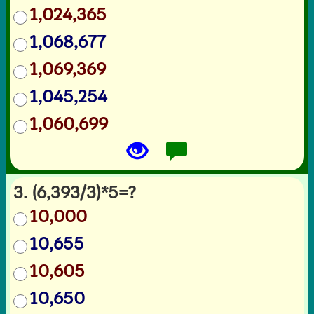
1,024,365
1,068,677
1,069,369
1,045,254
1,060,699
3. (6,393/3)*5=?
10,000
10,655
10,605
10,650