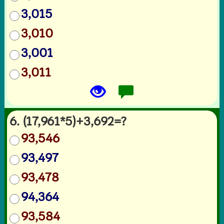
3,015
3,010
3,001
3,011
6. (17,961*5)+3,692=?
93,546
93,497
93,478
94,364
93,584