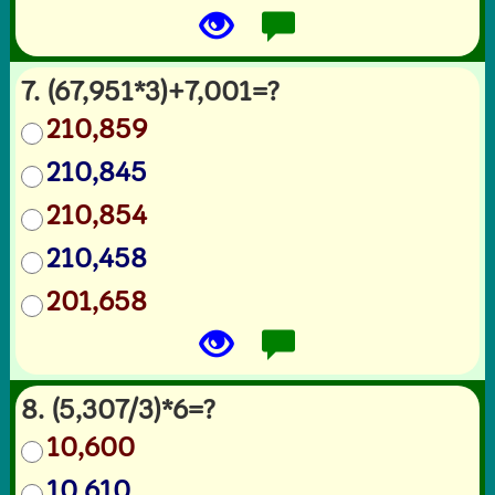
7. (67,951*3)+7,001=?
210,859
210,845
210,854
210,458
201,658
8. (5,307/3)*6=?
10,600
10,610