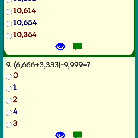
10,614
10,654
10,364
9. (6,666+3,333)-9,999=?
0
1
2
4
3