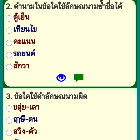
2. คำนามในข้อใดใช้ลักษณนามซ้ำชื่อได้
ตู้เย็น
เทียนไข
คะแนน
รถยนต์
สักวา
3. ข้อใดใช้คำลักษณนามผิด
ขลุ่ย-เลา
ฤๅษี-ตน
สวิง-ตัว