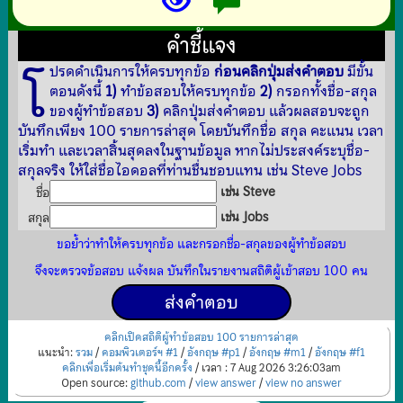
คำชี้แจง
โ
ปรดดำเนินการให้ครบทุกข้อ
ก่อนคลิกปุ่มส่งคำตอบ
มีขั้น
ตอนดังนี้
1)
ทำข้อสอบให้ครบทุกข้อ
2)
กรอกทั้งชื่อ-สกุล
ของผู้ทำข้อสอบ
3)
คลิกปุ่มส่งคำตอบ แล้วผลสอบจะถูก
บันทึกเพียง 100 รายการล่าสุด โดยบันทึกชื่อ สกุล คะแนน เวลา
เริ่มทำ และเวลาสิ้นสุดลงในฐานข้อมูล หากไม่ประสงค์ระบุชื่อ-
สกุลจริง ให้ใส่ชื่อไอดอลที่ท่านชื่นชอบแทน เช่น Steve Jobs
เช่น Steve
ชื่อ
เช่น Jobs
สกุล
ขอย้ำว่าทำให้ครบทุกข้อ และกรอกชื่อ-สกุลของผู้ทำข้อสอบ
จึงจะตรวจข้อสอบ แจ้งผล บันทึกในรายงานสถิติผู้เข้าสอบ 100 คน
คลิกเปิดสถิติผู้ทำข้อสอบ 100 รายการล่าสุด
แนะนำ:
รวม
/
คอมพิวเตอร์ฯ #1
/
อังกฤษ #p1
/
อังกฤษ #m1
/
อังกฤษ #f1
คลิกเพื่อเริ่มต้นทำชุดนี้อีกครั้ง
/ เวลา : 7 Aug 2026 3:26:03am
Open source:
github.com
/
view answer
/
view no answer