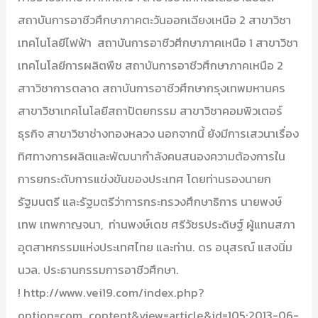
สถาบันการอาชีวศึกษาภาคตะวันออกเฉียงเหนือ 2 สาขาวิชา
เทคโนโลยีไฟฟ้า สถาบันการอาชีวศึกษาภาคเหนือ 1 สาขาวิชา
เทคโนโลยีการผลิตพืช สถาบันการอาชีวศึกษาภาคเหนือ 2
สาาวิชาการตลาด สถาบันการอาชีวศึกษากรุงเทพมหานคร
สาขาวิชาเทคโนโลยีสถาปัตยกรรม สาขาวิชาคอมพิวเตอร์
ธุรกิจ สาขาวิชาช่างทองหลวง นอกจากนี้ ยังมีการเสวนาเรื่อง
ทิศทางการผลิตและพัฒนากำลังคนสนองความต้องการใน
การยกระดับการแข่งขันของประเทศ โดยท่านรองนายก
รัฐมนตรี และรัฐมตรีว่าการกระทรวงศึกษาธิการ นายพงษ์
เทพ เทพกาญจนา, ท่านพงษ์เดช ศรีวัชรประดิษฐ์ ผู้แทนสภา
อุตสาหกรรมแห่งประเทศไทย และท่าน. ดร อนุสรณ์ แสงนิ่ม
นวล. ประธานกรรมการอาชีวศึกษา.
! http://www.vei19.com/index.php?
option=com_content&view=article&id=105:2013-06-