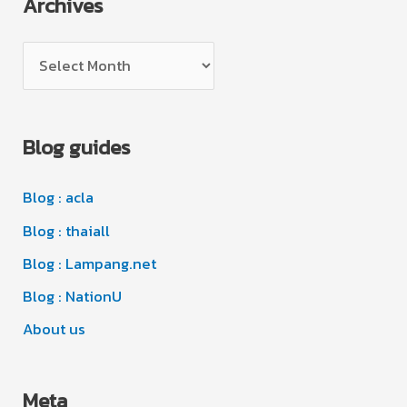
Archives
e
g
A
o
r
r
c
i
Blog guides
h
e
i
s
Blog : acla
v
e
Blog : thaiall
s
Blog : Lampang.net
Blog : NationU
About us
Meta