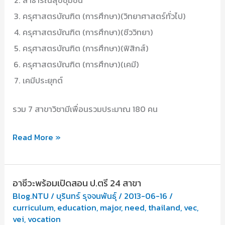
ครุศาสตรบัณฑิต (การศึกษา)(วิทยาศาสตร์ทั่วไป)
ครุศาสตรบัณฑิต (การศึกษา)(ชีววิทยา)
ครุศาสตรบัณฑิต (การศึกษา)(ฟิสิกส์)
ครุศาสตรบัณฑิต (การศึกษา)(เคมี)
เคมีประยุกต์
รวม 7 สาขาวิชามีเพื่อนรวมประมาณ 180 คน
7
Read More »
อันดับ
สาขา
อาชีวะพร้อมเปิดสอน ป.ตรี 24 สาขา
วิชา
Blog.NTU
/
บุรินทร์ รุจจนพันธุ์
/
2013-06-16
/
ใน
curriculum
,
education
,
major
,
need
,
thailand
,
vec
,
คณะ
vei
,
vocation