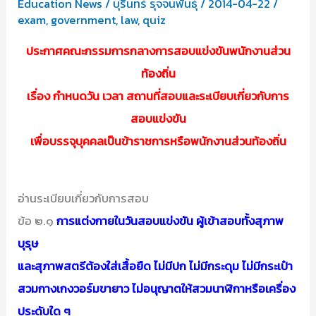
Education News
/
บุรินทร์ รุจจนพันธุ์
/
2014-04-22
/
ข้อสอบ
exam
,
government
,
law
,
quiz
ประกาศคณะกรรมการกลางการสอบแข่งขันพนักงานส่วน
ท้องถิ่น
เรื่อง กำหนดวัน เวลา สถานที่สอบและระเบียบเกี่ยวกับการ
สอบแข่งขัน
เพื่อบรรจุบุคคลเป็นข้าราชการหรือพนักงานส่วนท้องถิ่น
อ่านระเบียบเกี่ยวกับการสอบ
ข้อ ๒.๑
การแต่งกายในวันสอบแข่งขัน ผู้เข้าสอบทั้งสุภาพ
บุรุษ
และสุภาพสตรีต้องใส่เสื้อยืด ไม่มีปก ไม่มีกระดุม ไม่มีกระเป๋า
สวมกางเกงวอร์มขายาว ไม่อนุญาตให้สวมนาฬิกาหรือเครื่อง
ประดับใด ๆ