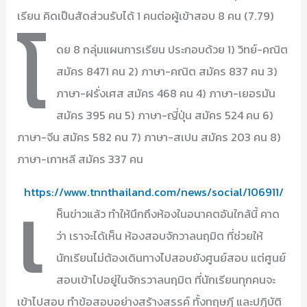
โ
เรียน คิดเป็นสัดส่วนรับได้ 1 คนต่อผู้เข้าสอบ 8 คน (7.79)
ดย 8 กลุ่มแผนการเรียน ประกอบด้วย 1) วิทย์-คณิต
สมัคร 8471 คน 2) ภาษา-คณิต สมัคร 837 คน 3)
ภาษา-ฝรั่งเศส สมัคร 468 คน 4) ภาษา-เยอรมัน
สมัคร 395 คน 5) ภาษา-ญี่ปุ่น สมัคร 524 คน 6)
ภาษา-จีน สมัคร 582 คน 7) ภาษา-สเปน สมัคร 203 คน 8)
ภาษา-เกาหลี สมัคร 337 คน
เ
https://www.tnnthailand.com/news/social/106911/
ห็นข่าวแล้ว ทำให้นึกถึงห้องในอนาคตอันใกล้นี้ คาด
ว่า เราจะได้เห็น ห้องสอบจักวาลนฤมิต ที่ช่วยให้
นักเรียนไม่ต้องเดินทางไปสอบยังศูนย์สอบ แต่ศูนย์
สอบเข้าไปอยู่ในจักรวาลนฤมิต ที่นักเรียนทุกคนจะ
เข้าไปสอบ ทำข้อสอบอย่างสร้างสรรค์ ทั้งทฤษฎี และปฏิบัติ