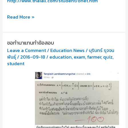
http://www.thaiall.com/student/onet.htm
เด็ก
Read More »
อยาก
สอบ
ขอทำนาแทนทำข้อสอบ
โอ
Leave a Comment
/
Education News
/
บุรินทร์ รุจจน
เน็ต
พันธุ์
/
2016-09-18
/
education
,
exam
,
farmer
,
quiz
,
แต่
student
ครู
ไม่
ให้
สอบ