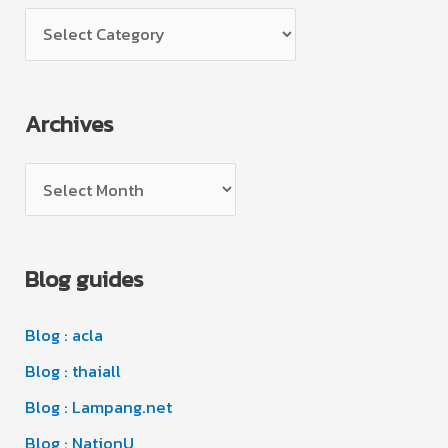
C
a
t
Archives
e
g
A
o
r
r
c
i
Blog guides
h
e
i
s
Blog : acla
v
e
Blog : thaiall
s
Blog : Lampang.net
Blog : NationU