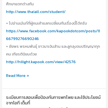
ศึกษาแตกต่างกัน
http://www.thaiall.com/student/
+ ไปอ่านเม้นท์ที่ผู้คนเค้าแลกเปลี่ยนกันเรื่องนี้ได้ครับ
https://www.facebook.com/kapookdotcom/posts/11
66799276690246
+ ชัยพร พรหมพันธุ์ ชาวนาเงินล้าน และลูกลุงจบปริญญาทุก
คน เกียรตินิยมด้วย
http://hilight.kapook.com/view/42576
ขอ
Read More »
ทำ
นา
ระเบียบการสอบเพื่อป้องกันการพกโพย และใช้ประโยชน์
แทน
จากไอที เต็มที่
ทำ