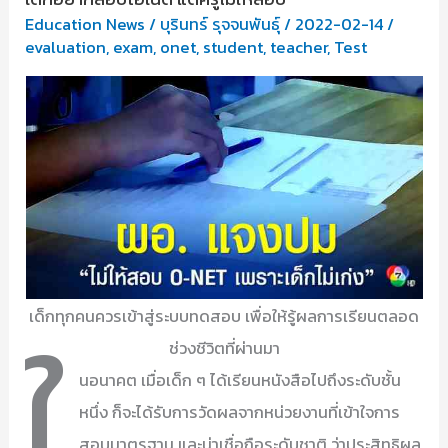
สอบ
Education News
/
บุรินทร์ รุจจนพันธุ์
/
2022-02-14
/
เข้า
evaluation
,
exam
,
onet
,
student
,
teacher
,
Test
ม.4
โรงเรียน
เปิด
พ.ค.65
นี้
เด็กทุกคนควรเข้าสู่ระบบทดสอบ เพื่อให้รู้ผลการเรียนตลอด
ใ
ช่วงชีวิตที่ผ่านมา
นอนาคต เมื่อเด็ก ๆ ได้เรียนหนังสือไปถึงระดับชั้น
หนึ่ง ก็จะได้รับการวัดผลจากหน่วยงานที่เข้าใจการ
สอบมาตรฐาน และน่าเชื่อถือระดับชาติ ว่าประสิทธิผล