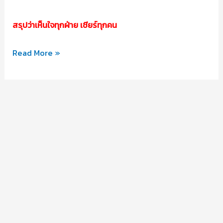
สรุปว่าเห็นใจทุกฝ่าย เชียร์ทุกคน
ระเบียบ
Read More »
การ
สอบ
เพื่อ
ป้องกัน
การ
พก
โพย
และ
ใช้
ประโยชน์