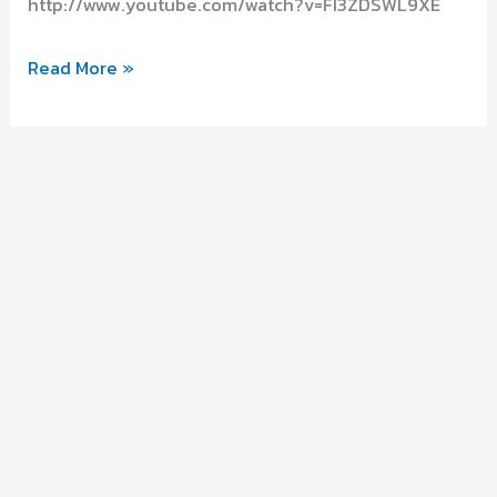
http://www.youtube.com/watch?v=FI3ZDSWL9XE
แรง
Read More »
ขับ
การ
แบ่ง
ปัน
ใน
เครือ
ข่าย
สังคม
(itinlife392)