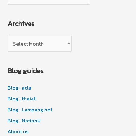
a
t
Archives
e
g
A
o
r
r
c
i
Blog guides
h
e
i
s
Blog : acla
v
e
Blog : thaiall
s
Blog : Lampang.net
Blog : NationU
About us