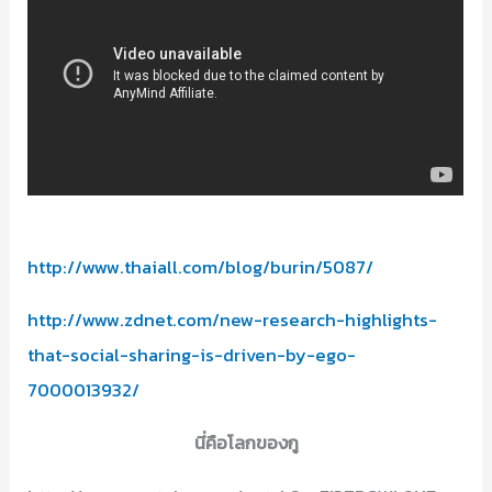
http://www.thaiall.com/blog/burin/5087/
http://www.zdnet.com/new-research-highlights-
that-social-sharing-is-driven-by-ego-
7000013932/
นี่คือโลกของกู