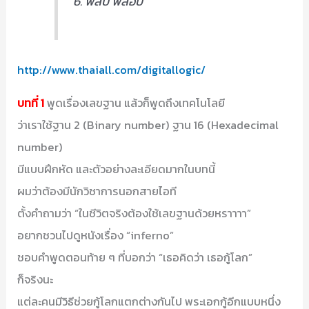
6. ฟลิป ฟลอป
http://www.thaiall.com/digitallogic/
บทที่ 1
พูดเรื่องเลขฐาน แล้วก็พูดถึงเทคโนโลยี
ว่าเราใช้ฐาน 2 (Binary number) ฐาน 16 (Hexadecimal
number)
มีแบบฝึกหัด และตัวอย่างละเอียดมากในบทนี้
ผมว่าต้องมีนักวิชาการนอกสายไอที
ตั้งคำถามว่า “ในชีวิตจริงต้องใช้เลขฐานด้วยหราาาา”
อยากชวนไปดูหนังเรื่อง “inferno”
ชอบคำพูดตอนท้าย ๆ ที่บอกว่า “เธอคิดว่า เธอกู้โลก”
ก็จริงนะ
แต่ละคนมีวิธีช่วยกู้โลกแตกต่างกันไป พระเอกกู้อีกแบบหนึ่ง