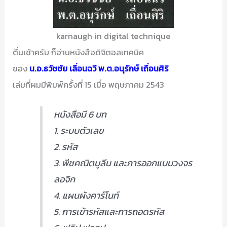
โรงเรียน
เทียม
karnaugh in digital technique
ดาว
ตื่นเช้าครับ ก็อ่านหนังสือดิจิตอลเทคนิค
ของ
น.อ.ธวัชชัย เลื่อนฉวี พ.ต.อนุรักษ์ เถื่อนศิริ
เล่มที่ผมมีพิมพ์ครั้งที่ 15 เมื่อ พฤษภาคม 2543
หนังสือมี 6 บท
1. ระบบตัวเลข
2. รหัส
3. พีชคณิตบูลีน และการออกแบบวงจร
ลอจิก
4. แผนผังคาร์โนท์
5. การเข้ารหัสและการถอดรหัส