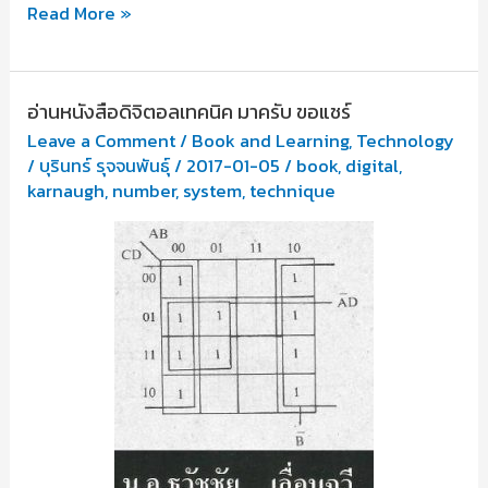
ตอน
Read More »
ที่
11
อ่านหนังสือดิจิตอลเทคนิค มาครับ ขอแชร์
มี
Leave a Comment
/
Book and Learning
,
Technology
สิบ
/
บุรินทร์ รุจจนพันธุ์
/
2017-01-05
/
book
,
digital
,
เทคนิค
karnaugh
,
number
,
system
,
technique
ที่
พบ
ได้
ใน
เว็บไซต์
โรงเรียน
นิทาน
เรื่อง