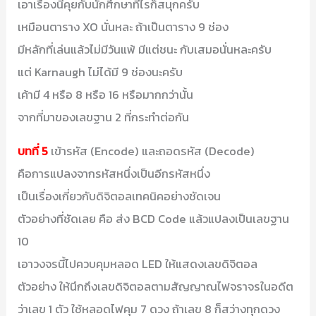
เอาเรื่องนี้คุยกับนักศึกษาทีไรก็สนุกครับ
เหมือนตาราง XO นั่นหละ ถ้าเป็นตาราง 9 ช่อง
มีหลักที่เล่นแล้วไม่มีวันแพ้ มีแต่ชนะ กับเสมอนั่นหละครับ
แต่ Karnaugh ไม่ได้มี 9 ช่องนะครับ
เค้ามี 4 หรือ 8 หรือ 16 หรือมากกว่านั้น
จากที่มาของเลขฐาน 2 ที่กระทำต่อกัน
บทที่ 5
เข้ารหัส (Encode) และถอดรหัส (Decode)
คือการแปลงจากรหัสหนึ่งเป็นอีกรหัสหนึ่ง
เป็นเรื่องเกี่ยวกับดิจิตอลเทคนิคอย่างชัดเจน
ตัวอย่างที่ชัดเลย คือ ส่ง BCD Code แล้วแปลงเป็นเลขฐาน
10
เอาวงจรนี้ไปควบคุมหลอด LED ให้แสดงเลขดิจิตอล
ตัวอย่าง ให้นึกถึงเลขดิจิตอลตามสัญญาณไฟจราจรในอดีต
ว่าเลข 1 ตัว ใช้หลอดไฟคุม 7 ดวง ถ้าเลข 8 ก็สว่างทุกดวง