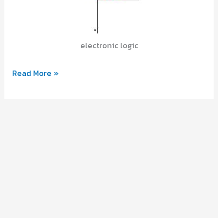
electronic logic
อ่าน
Read More »
หนังสือ
ดิจิตอล
เทคนิค
มา
ครับ
ขอ
แชร์