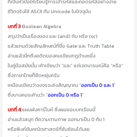
ก็เป็นหัวข้อให้เรียนรู้การเข้ารหัสและถอดรหัสอย่างง่าย
ชีวิตจริงใช้ ASCII กับ Unicode ในปัจจุบัน
บทที่ 3
Boolean Algebra
สรุปว่าเป็นเรื่องของ และ (and) กับ หรือ (or)
แล้วแทนด้วยสัญลักษณ์ที่ชื่อ Gate และ Truth Table
อ่านแล้วนึกถึงอดีตของคนเขียนกฎด้านหนึ่ง
ในคู่มือสมัยนั้น เค้าเขียนว่า “และ” แต่เจตนารมณ์คือ “หรือ”
ซึ่งภาษาไทยก็ยืดหยุ่นครับ
เหมือนเขียนว่าวงจรจะส่งสัญญาณ “
ออกเป็น 0 และ 1
“
ซึ่งบางคนจะค้านว่า “
ออกเป็น 0 หรือ 1
“
บทที่ 4
แผนผังคาร์โนห์ ซึ่งผมชอบบทเรียนนี้
อ่านแล้วสนุก ตีความตามภาพ ออกมาเป็น 0 กับ 1
หรือฟังก์ชันคณิตศาสตร์ที่ซับซ้อนได้เลย