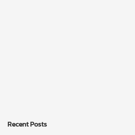
ที่
ร.ร.”
Recent Posts