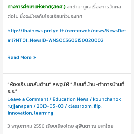
ทางการศึกษาแห่งชาติ(สถศ.)
จะเข้ามาดูแลเรื่องการวัดผล
ต่อไป ซึ่งจะมีผลกับโรงเรียนทั่วประเทศ
http://thainews.prd.go.th/centerweb/news/NewsDet
ail?NT01_NewsID=WNSOC5606150020002
โรงเรียน
Read More »
ลด
ชั่วโมง
“ห้องเรียนกลับด้าน” สพฐ.ให้ “เรียนที่บ้าน-ทำการบ้านที่
เรียน
ร.ร.”
วิชาการ
Leave a Comment
/
Education News
/
kounchanok
เน้น
rujjanapan
/
2013-05-03
/
classroom
,
flip
,
innovation
,
learning
เสริม
การ
3 พฤษภาคม 2556 เรียบเรียงโดย
สุพินดา ณ มหาไชย
งาน