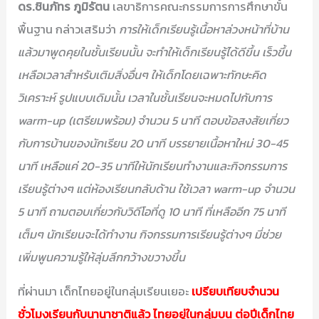
ดร.ชินภัทร ภูมิรัตน
เลขาธิการคณะกรรมการการศึกษาขั้น
พื้นฐาน กล่าวเสริมว่า
การให้เด็กเรียนรู้เนื้อหาล่วงหน้าที่บ้าน
แล้วมาพูดคุยในชั้นเรียนนั้น จะทำให้เด็กเรียนรู้ได้ดีขึ้น เร็วขึ้น
เหลือเวลาสำหรับเติมสิ่งอื่นๆ ให้เด็กโดยเฉพาะทักษะคิด
วิเคราะห์ รูปแบบเดิมนั้น เวลาในชั้นเรียนจะหมดไปกับการ
warm-up (เตรียมพร้อม) จำนวน 5 นาที ตอบข้อสงสัยเกี่ยว
กับการบ้านของนักเรียน 20 นาที บรรยายเนื้อหาใหม่ 30-45
นาที เหลือแค่ 20-35 นาทีให้นักเรียนทำงานและกิจกรรมการ
เรียนรู้ต่างๆ แต่ห้องเรียนกลับด้าน ใช้เวลา warm-up จำนวน
5 นาที ถามตอบเกี่ยวกับวิดีโอที่ดู 10 นาที ที่เหลืออีก 75 นาที
เต็มๆ นักเรียนจะได้ทำงาน กิจกรรมการเรียนรู้ต่างๆ มี่ช่วย
เพิ่มพูนความรู้ให้ลุ่มลึกกว้างขวางขึ้น
ที่ผ่านมา เด็กไทยอยู่ในกลุ่มเรียนเยอะ
เปรียบเทียบจำนวน
ชั่วโมงเรียนกับนานาชาติแล้ว ไทยอยู่ในกลุ่มบน ต่อปีเด็กไทย