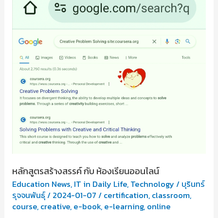
ที่
อยู่
นอก
ห้องเรียน
นิทาน
เรื่อง
ว่าที่
รมต.
ปลอม
ตัว
เป็น
หลักสูตรสร้างสรรค์ กับ ห้องเรียนออนไลน์
Education News
,
IT in Daily Life
,
Technology
/
บุรินทร์
ครู
รุจจนพันธุ์
/
2024-01-07
/
certification
,
classroom
,
อัตรา
course
,
creative
,
e-book
,
e-learning
,
online
จ้าง