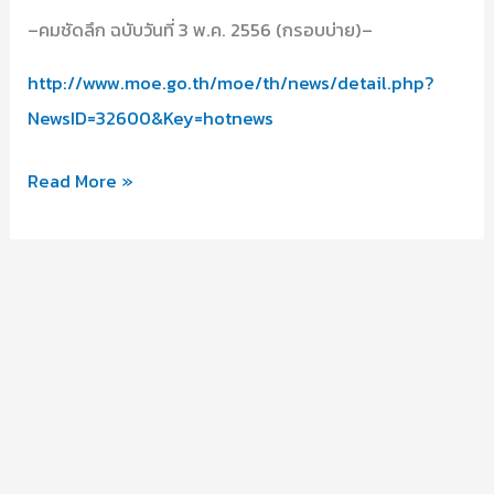
–คมชัดลึก ฉบับวันที่ 3 พ.ค. 2556 (กรอบบ่าย)–
http://www.moe.go.th/moe/th/news/detail.php?
NewsID=32600&Key=hotnews
“ห้องเรียน
Read More »
กลับ
ด้าน”
สพฐ.ให้
“เรียน
ที่
บ้าน-
ทำการ
บ้าน