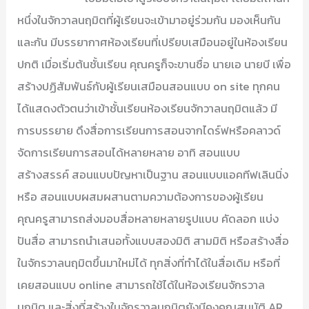
หนึ่งในจักวาลนฤมิตที่ผู้เรียนจะเข้ามาอยู่ร่วมกัน มองเห็นกัน
และกัน มีบรรยากาศห้องเรียนที่เปรียบเสมือนอยู่ในห้องเรียน
ปกติ เมื่อเริ่มต้นชั้นเรียน คุณครูก็จะขานชื่อ นายเอ นายบี เพื่อ
สร้างปฏิสัมพันธ์กับผู้เรียนเสมือนสอนแบบ on site ทุกคน
ได้แสดงตัวตนว่าเข้าชั้นเรียนห้องเรียนจักวาลนฤมิตแล้ว มี
การบรรยาย ดึงสื่อการเรียนการสอนจากไดร์ฟหรือคลาวด์
จัดการเรียนการสอนได้หลายหลาย อาทิ สอนแบบ
สร้างสรรค์ สอนแบบปัญหาเป็นฐาน สอนแบบแอคทีฟเลินนิ่ง
หรือ สอนแบบผสมผสานตามความต้องการของผู้เรียน
คุณครูสามารถส่งมอบสื่อหลายหลายรูปแบบ คัดลอก แบ่ง
ปันสื่อ สามารถนำเสนอทั้งแบบสองมิติ สามมิติ หรือสร้างสื่อ
ในจักรวาลนฤมิตขึ้นมาใหม่ได้ ทุกสิ่งที่ทำได้ในสื่อเดิม หรือที่
เคยสอนแบบ online สามารถใช้ได้ในห้องเรียนจักรวาล
นฤมิต และสิ่งที่สร้างในจักรวาลนฤมิตยังมีคงคุณสมบัติ AR,