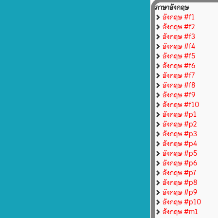
ภาษาอังกฤษ
อังกฤษ #f1
อังกฤษ #f2
อังกฤษ #f3
อังกฤษ #f4
อังกฤษ #f5
อังกฤษ #f6
อังกฤษ #f7
อังกฤษ #f8
อังกฤษ #f9
อังกฤษ #f10
อังกฤษ #p1
อังกฤษ #p2
อังกฤษ #p3
อังกฤษ #p4
อังกฤษ #p5
อังกฤษ #p6
อังกฤษ #p7
อังกฤษ #p8
อังกฤษ #p9
อังกฤษ #p10
อังกฤษ #m1